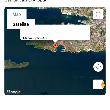
Czarter Jachtów Split
Map
Satellite
Marina Split - ACI
Map Data
Terms