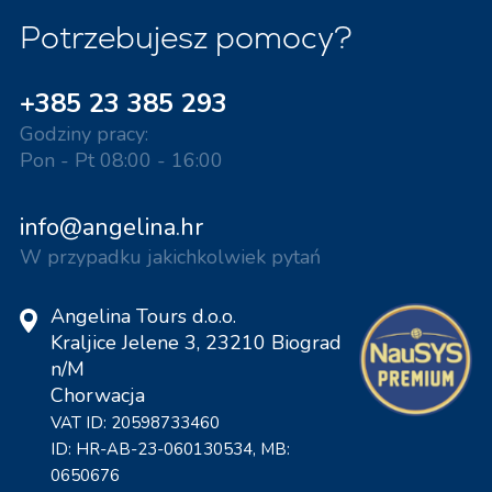
Potrzebujesz pomocy?
+385 23 385 293
Godziny pracy:
Pon - Pt 08:00 - 16:00
info@angelina.hr
W przypadku jakichkolwiek pytań
Angelina Tours d.o.o.
Kraljice Jelene 3, 23210 Biograd
n/M
Chorwacja
VAT ID: 20598733460
ID: HR-AB-23-060130534, MB:
0650676