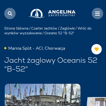
Strona Główna
/
Czarter Jachtów
/
Żaglówki
/
Wróć do
wyników wyszukiwania
/
Oceanis 52 "B-52"
Marina Split - ACI, Chorwacja
Jacht żaglowy Oceanis 52
"B-52"