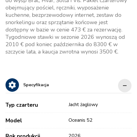
do wysp Brač, Hvar, Šolta i Vis. Pakiet czarterowy
obejmujący pościel, ręczniki, wyposażenie
kuchenne, bezprzewodowy internet, zestaw do
snorkelingu oraz sprzątanie końcowe jest
dostępny w bazie w cenie 473 € za rezerwację.
Tygodniowe stawki w sezonie 2026 wynoszą od
2010 € pod koniec października do 8300 € w
szczycie lata, a kaucja zwrotna wynosi 3500 €.
Specyfikacja
Typ czarteru
Jacht żaglowy
Model
Oceanis 52
Rok produkcji
2026