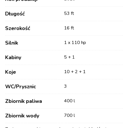
Długość
53 ft
Szerokość
16 ft
Silnik
1 x 110 hp
Kabiny
5 + 1
Koje
10 + 2 + 1
WC/Prysznic
3
Zbiornik paliwa
400 l
Zbiornik wody
700 l