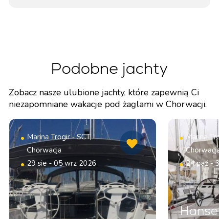
Podobne jachty
Zobacz nasze ulubione jachty, które zapewnią Ci
niezapomniane wakacje pod żaglami w Chorwacji.
Marina Trogir - SCT,
Marina Tro
Chorwacja
Chorwacj
29 sie - 05 wrz 2026
24 paź - 
Hanse