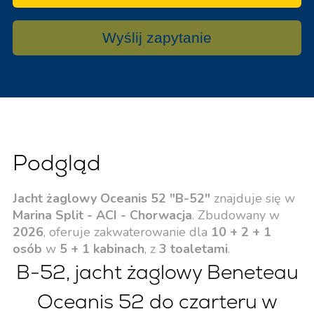
Wyślij zapytanie
Podgląd
Jacht żaglowy Oceanis 52 "B-52"
znajduje się w
Marina Split - ACI - Chorwacja
. Zbudowany w
2026
, oferuje zakwaterowanie dla
10 + 2 + 1
osób
w
5 + 1 kabinach
, z
3 toaletami
.
B-52, jacht żaglowy Beneteau
Oceanis 52 do czarteru w