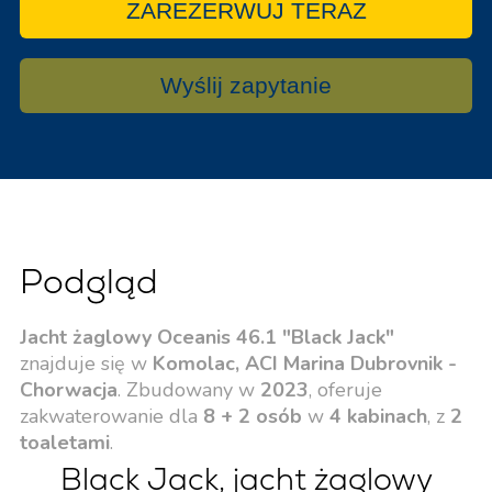
ZAREZERWUJ TERAZ
Wyślij zapytanie
Podgląd
Jacht żaglowy Oceanis 46.1 "Black Jack"
znajduje się w
Komolac, ACI Marina Dubrovnik -
Chorwacja
. Zbudowany w
2023
, oferuje
zakwaterowanie dla
8 + 2 osób
w
4 kabinach
, z
2
toaletami
.
Black Jack, jacht żaglowy