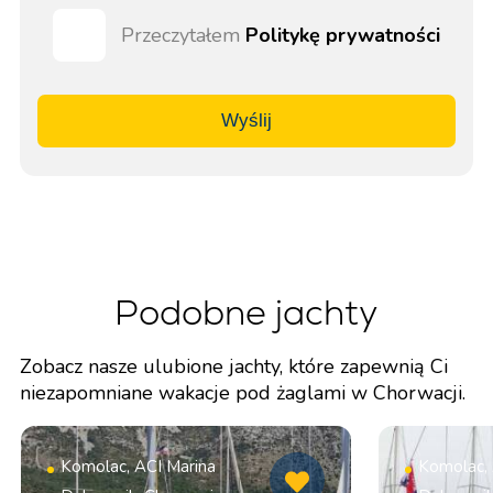
Przeczytałem
Politykę prywatności
Wyślij
Podobne jachty
Zobacz nasze ulubione jachty, które zapewnią Ci
niezapomniane wakacje pod żaglami w Chorwacji.
Komolac, ACI Marina
Komolac, 