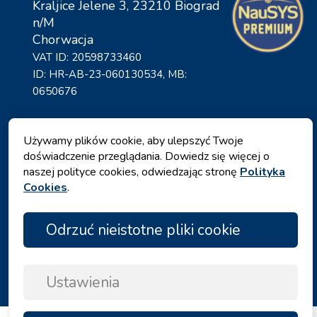
Kraljice Jelene 3, 23210 Biograd
n/M
Chorwacja
VAT ID: 20598733460
ID: HR-AB-23-060130534, MB:
0650676
Używamy plików cookie, aby ulepszyć Twoje
doświadczenie przeglądania. Dowiedz się więcej o
naszej polityce cookies, odwiedzając stronę
Polityka
Cookies
.
Odrzuć nieistotne pliki cookie
Polityka prywatności
|
Warunki i zasady
|
Copyright © 2026 by Angelina Tours d.o.o.
Ustawienia