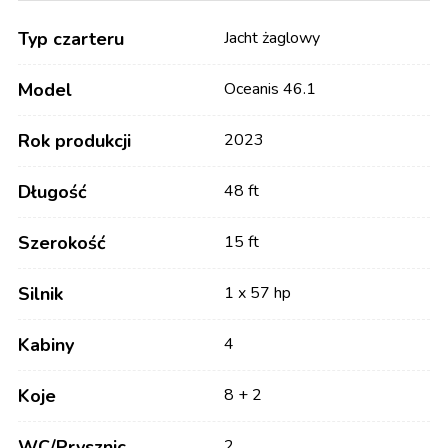
Typ czarteru
Jacht żaglowy
Model
Oceanis 46.1
Rok produkcji
2023
Długość
48 ft
Szerokość
15 ft
Silnik
1 x 57 hp
Kabiny
4
Koje
8 + 2
WC/Prysznic
2