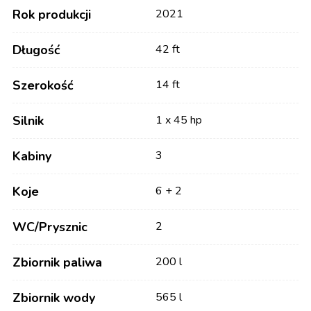
Rok produkcji
2021
Długość
42 ft
Szerokość
14 ft
Silnik
1 x 45 hp
Kabiny
3
Koje
6 + 2
WC/Prysznic
2
Zbiornik paliwa
200 l
Zbiornik wody
565 l