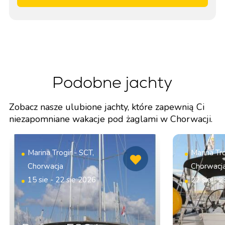
Podobne jachty
Zobacz nasze ulubione jachty, które zapewnią Ci
niezapomniane wakacje pod żaglami w Chorwacji.
Marina Trogir - SCT,
Marina Tro
Chorwacja
Chorwacj
15 sie - 22 sie 2026
22 sie - 2