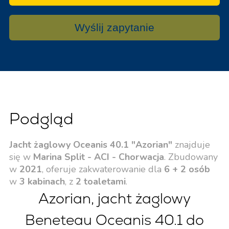
Wyślij zapytanie
Podgląd
Jacht żaglowy Oceanis 40.1 "Azorian"
znajduje
się w
Marina Split - ACI - Chorwacja
. Zbudowany
w
2021
, oferuje zakwaterowanie dla
6 + 2 osób
w
3 kabinach
, z
2 toaletami
.
Azorian, jacht żaglowy
Beneteau Oceanis 40.1 do