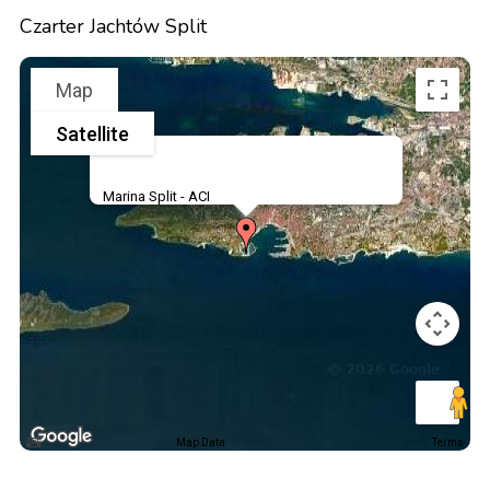
Czarter Jachtów Split
Map
Satellite
Marina Split - ACI
Map Data
Terms