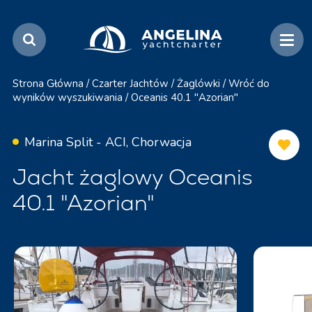
Strona Główna
/
Czarter Jachtów
/
Żaglówki
/
Wróć do
wyników wyszukiwania
/
Oceanis 40.1 "Azorian"
Marina Split - ACI, Chorwacja
Jacht żaglowy Oceanis
40.1 "Azorian"