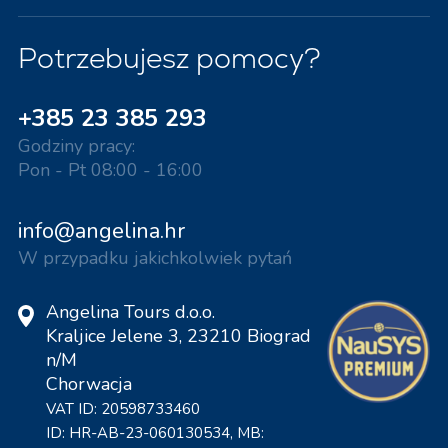
Potrzebujesz pomocy?
+385 23 385 293
Godziny pracy:
Pon - Pt 08:00 - 16:00
info@angelina.hr
W przypadku jakichkolwiek pytań
Angelina Tours d.o.o.
Kraljice Jelene 3, 23210 Biograd
n/M
Chorwacja
VAT ID: 20598733460
ID: HR-AB-23-060130534, MB: