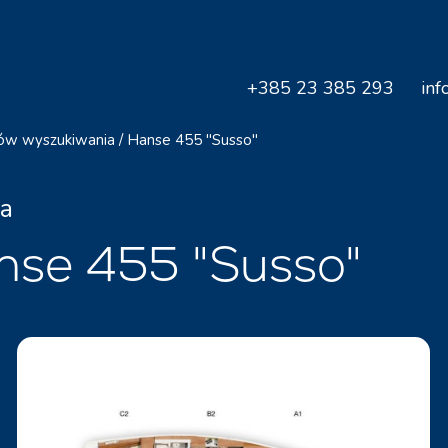
+385 23 385 293
inf
ów wyszukiwania
/
Hanse 455 "Susso"
ja
nse 455 "Susso"