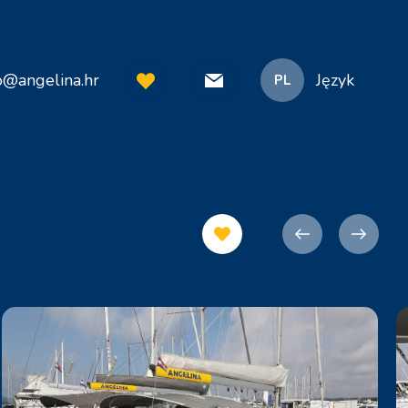
o@angelina.hr
Język
PL