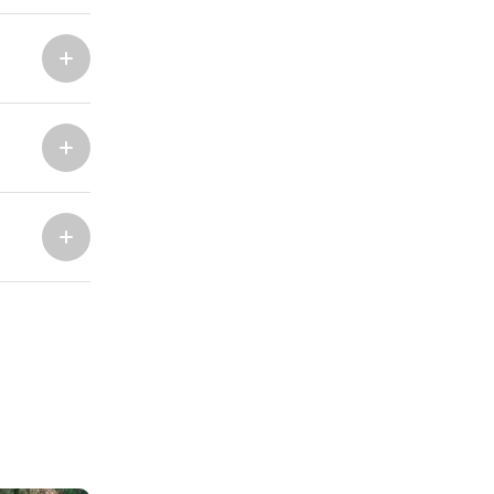
Marina Trogir - ACI
Bazy Północne
Marina Trogir - SCT
ACI Marina Split
Pula, ACI Marina Pomer
ACI Marina Dubrovnik,
Pula, Marina Polesana
Komolac
Marina Punat, Krk
Marina Losinj, Mali Lošinj