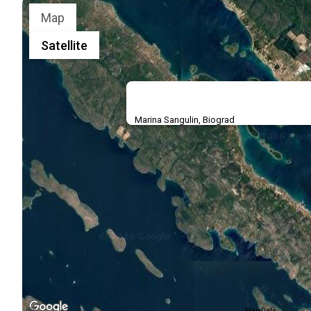
Map
Satellite
Marina Sangulin, Biograd
Map Data