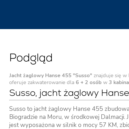
Podgląd
Jacht żaglowy Hanse 455 "Susso"
znajduje się w
oferuje zakwaterowanie dla
6 + 2 osób
w
3 kabin
Susso, jacht żaglowy Hanse
Susso to jacht żaglowy Hanse 455 zbudowan
Biogradzie na Moru, w środkowej Dalmacji. 
jest wyposażona w silnik o mocy 57 KM, zbi