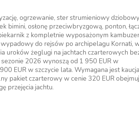
ację, ogrzewanie, ster strumieniowy dziobowy
zek bimini, osłonę przeciwbryzgową, ponton, łąc
 piekarnik z kompletnie wyposażonym kambuze
wypadowy do rejsów po archipelagu Kornati, w
a uroków żeglugi na jachtach czarterowych bez
w sezonie 2026 wynoszą od 1 950 EUR w
 900 EUR w szczycie lata. Wymagana jest kaucj
lny pakiet czarterowy w cenie 320 EUR obejmu
ę przejęcia jachtu.