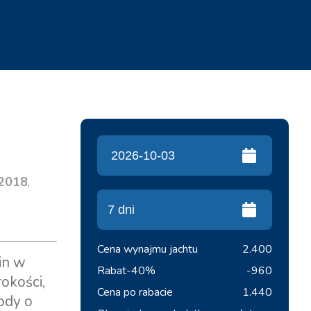
2018
,
Cena wynajmu jachtu
2.400
in w
Rabat
-40%
-960
okości,
Cena po rabacie
1.440
ody o