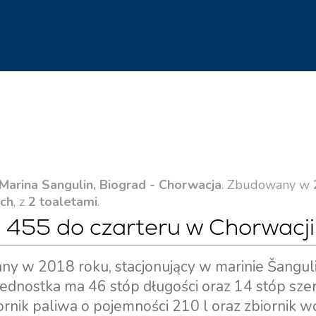
Marina Sangulin, Biograd - Chorwacja
. Zbudowany w
ach
, z
2 toaletami
.
 455 do czarteru w Chorwacji
y w 2018 roku, stacjonujący w marinie Šangul
Jednostka ma 46 stóp długości oraz 14 stóp szer
ornik paliwa o pojemności 210 l oraz zbiornik w