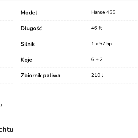
Model
Hanse 455
Długość
46 ft
Silnik
1 x 57 hp
Koje
6 + 2
Zbiornik paliwa
210 l
Usługi
Kierunki
Czarter Jachtów Bez Załogi
Region Żeglarski Zadar
Biograd na Moru
!
Czarter Jachtów ze
Skipperem
Region Żeglarski Sibenik
Vodice
chtu
Luksusowy Czarter
Rogoznica
Jachtów z Załogą