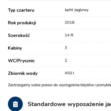
Typ czarteru
Jacht żaglowy
Rok produkcji
2018
Szerokość
14 ft
Kabiny
3
WC/Prysznic
2
Kontakt
Nasza Flota
Zbiornik wody
450 l
Aktualności / Blog
Jachty Żaglowe
Zastrzegamy sobie prawo do wystąpienia błędów i pomyłek
O nas
Łodzie Motorowe
Partnerzy
Katamarany
Standardowe wyposażenie ja
Najczęściej Zadawane
Katamarany Motorowe
Pytania