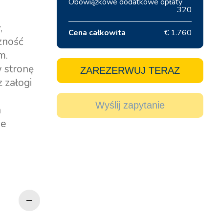
Obowiązkowe dodatkowe opłaty
320
,
Cena całkowita
€ 1.760
zność
m.
 stronę
ZAREZERWUJ TERAZ
 załogi
Wyślij zapytanie
a
je