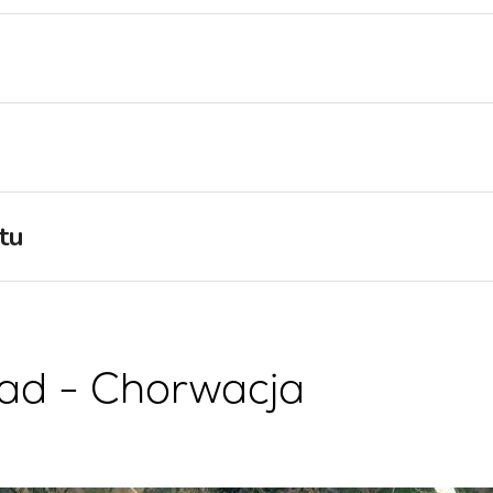
Region Żeglarski Split
Czarter Jachtów
Trogir
Flotyllowych
Region Żeglarski
Valovie - Zdalny Asystent
Dubrownik
Żeglarski
Region Żeglarski Istria
Czarter katamaranów Bali
Region Żeglarski Kvarner
tu
rad - Chorwacja