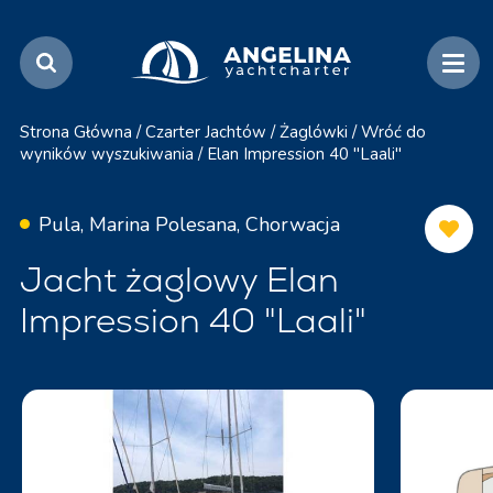
Strona Główna
/
Czarter Jachtów
/
Żaglówki
/
Wróć do
wyników wyszukiwania
/
Elan Impression 40 "Laali"
Pula, Marina Polesana, Chorwacja
Jacht żaglowy Elan
Impression 40 "Laali"