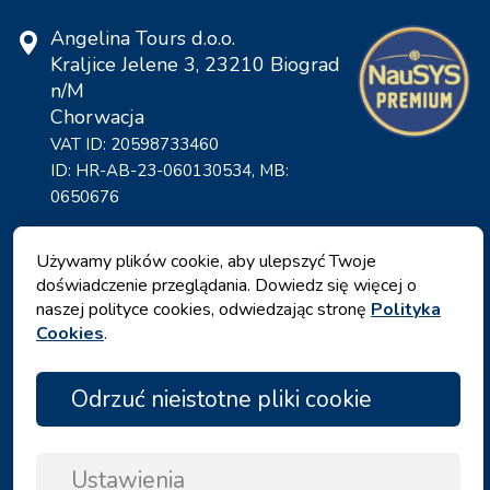
Angelina Tours d.o.o.
Kraljice Jelene 3, 23210 Biograd
n/M
Chorwacja
VAT ID: 20598733460
ID: HR-AB-23-060130534, MB:
0650676
Używamy plików cookie, aby ulepszyć Twoje
doświadczenie przeglądania. Dowiedz się więcej o
naszej polityce cookies, odwiedzając stronę
Polityka
Cookies
.
Odrzuć nieistotne pliki cookie
Polityka prywatności
|
Warunki i zasady
|
Ustawienia
Copyright © 2026 by Angelina Tours d.o.o.