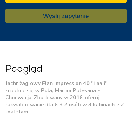
Wyślij zapytanie
Podgląd
Jacht żaglowy Elan Impression 40 "Laali"
znajduje się w
Pula, Marina Polesana -
Chorwacja
. Zbudowany w
2016
, oferuje
zakwaterowanie dla
6 + 2 osób
w
3 kabinach
, z
2
toaletami
.