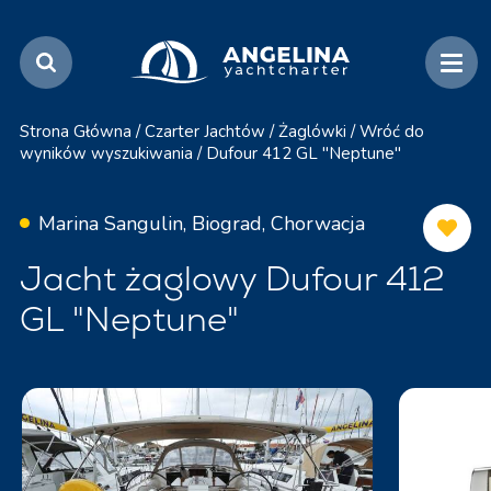
Strona Główna
/
Czarter Jachtów
/
Żaglówki
/
Wróć do
wyników wyszukiwania
/
Dufour 412 GL "Neptune"
Marina Sangulin, Biograd, Chorwacja
Jacht żaglowy Dufour 412
GL "Neptune"