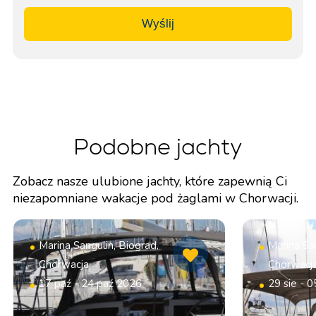
Wyślij
Podobne jachty
Zobacz nasze ulubione jachty, które zapewnią Ci
niezapomniane wakacje pod żaglami w Chorwacji.
Marina Sangulin, Biograd,
Marina San
Chorwacja
Chorwacj
17 paź - 24 paź 2026
29 sie - 