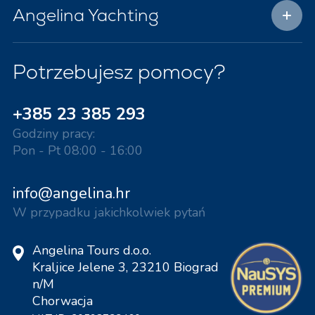
Angelina Yachting
Potrzebujesz pomocy?
+385 23 385 293
Godziny pracy:
Pon - Pt 08:00 - 16:00
info@angelina.hr
W przypadku jakichkolwiek pytań
Angelina Tours d.o.o.
Kraljice Jelene 3, 23210 Biograd
n/M
Chorwacja