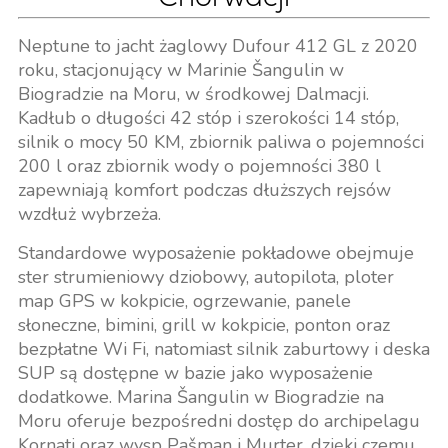
Neptune to jacht żaglowy Dufour 412 GL z 2020
roku, stacjonujący w Marinie Šangulin w
Biogradzie na Moru, w środkowej Dalmacji.
Kadłub o długości 42 stóp i szerokości 14 stóp,
silnik o mocy 50 KM, zbiornik paliwa o pojemności
200 l oraz zbiornik wody o pojemności 380 l
zapewniają komfort podczas dłuższych rejsów
wzdłuż wybrzeża.
Standardowe wyposażenie pokładowe obejmuje
ster strumieniowy dziobowy, autopilota, ploter
map GPS w kokpicie, ogrzewanie, panele
słoneczne, bimini, grill w kokpicie, ponton oraz
bezpłatne Wi Fi, natomiast silnik zaburtowy i deska
SUP są dostępne w bazie jako wyposażenie
dodatkowe. Marina Šangulin w Biogradzie na
Moru oferuje bezpośredni dostęp do archipelagu
Kornati oraz wysp Pašman i Murter, dzięki czemu