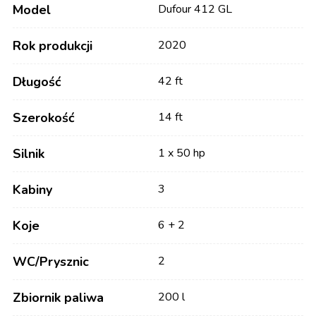
Model
Dufour 412 GL
Rok produkcji
2020
Długość
42 ft
Szerokość
14 ft
Silnik
1 x 50 hp
Kabiny
3
Koje
6 + 2
WC/Prysznic
2
Zbiornik paliwa
200 l