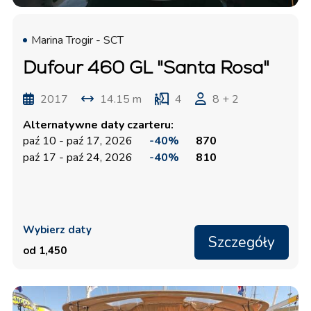
Marina Trogir - SCT
Dufour 460 GL "Santa Rosa"
2017
14.15 m
4
8 + 2
Alternatywne daty czarteru:
paź 10 - paź 17, 2026
-40%
870
paź 17 - paź 24, 2026
-40%
810
Wybierz daty
Szczegóły
od 1,450