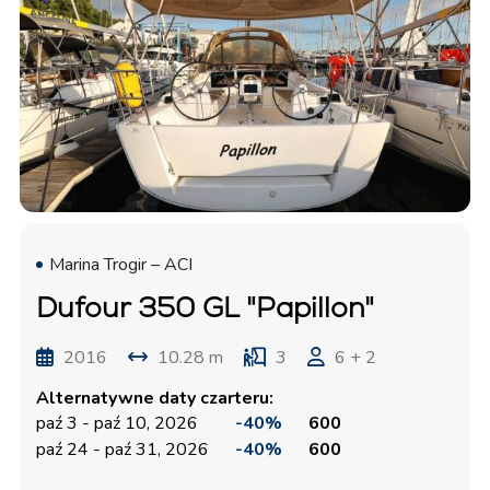
Marina Trogir – ACI
Dufour 350 GL "Papillon"
2016
10.28 m
3
6 + 2
Alternatywne daty czarteru:
paź 3 - paź 10, 2026
-40%
600
paź 24 - paź 31, 2026
-40%
600