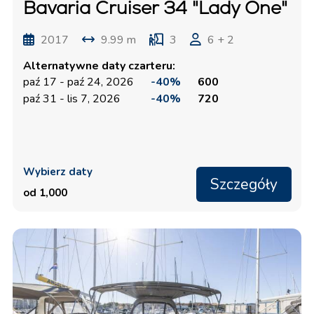
Bavaria Cruiser 34 "Lady One"
2017
9.99 m
3
6 + 2
Alternatywne daty czarteru:
paź 17 - paź 24, 2026
-40%
600
paź 31 - lis 7, 2026
-40%
720
Wybierz daty
Szczegóły
od 1,000