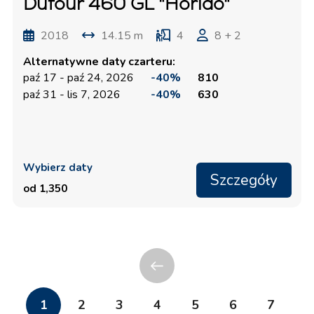
Dufour 460 GL "Horido"
2018
14.15 m
4
8 + 2
Alternatywne daty czarteru:
paź 17 - paź 24, 2026
-40%
810
paź 31 - lis 7, 2026
-40%
630
Wybierz daty
Szczegóły
od 1,350
1
2
3
4
5
6
7