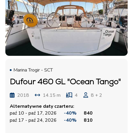
Marina Trogir - SCT
Dufour 460 GL "Ocean Tango"
2018
14.15 m
4
8 + 2
Alternatywne daty czarteru:
paź 10 - paź 17, 2026
-40%
840
paź 17 - paź 24, 2026
-40%
810