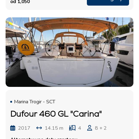
od 1,050
Marina Trogir - SCT
Dufour 460 GL "Carina"
2017
14.15 m
4
8 + 2