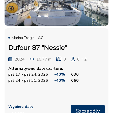
Marina Trogir – ACI
Dufour 37 "Nessie"
2024
10.77 m
3
6 + 2
Alternatywne daty czarteru:
paź 17 - paź 24, 2026
-40%
630
paź 24 - paź 31, 2026
-40%
660
Wybierz daty
Szczegóły