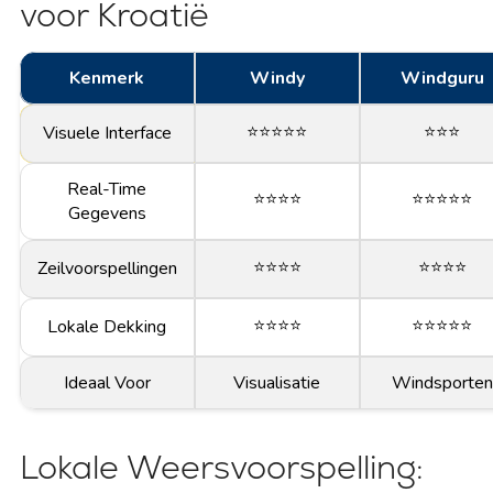
voor Kroatië
Kenmerk
Windy
Windguru
⭐⭐⭐⭐⭐
⭐⭐⭐
Visuele Interface
Real-Time
⭐⭐⭐⭐
⭐⭐⭐⭐⭐
Gegevens
⭐⭐⭐⭐
⭐⭐⭐⭐
Zeilvoorspellingen
⭐⭐⭐⭐
⭐⭐⭐⭐⭐
Lokale Dekking
Ideaal Voor
Visualisatie
Windsporten
Lokale Weersvoorspelling: