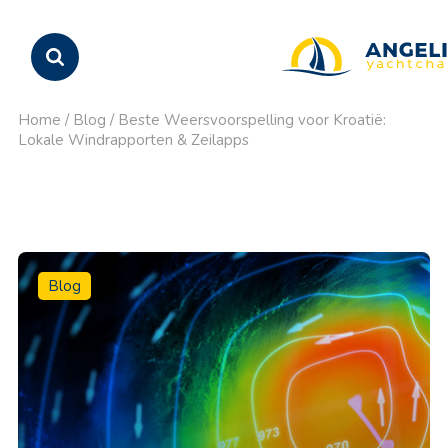
Home
/
Blog
/
Beste Weersvoorspelling voor Kroatië:
Lokale Windrapporten & Zeilapps
Blog