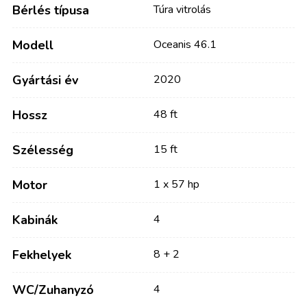
Bérlés típusa
Túra vitrolás
Modell
Oceanis 46.1
Gyártási év
2020
Hossz
48 ft
Szélesség
15 ft
Motor
1 x 57 hp
Kabinák
4
Fekhelyek
8 + 2
WC/Zuhanyzó
4