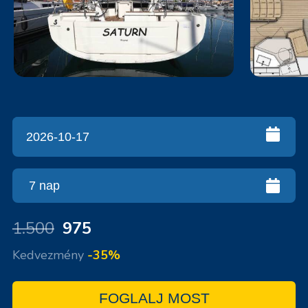
1.500
975
Kedvezmény
-35%
FOGLALJ MOST