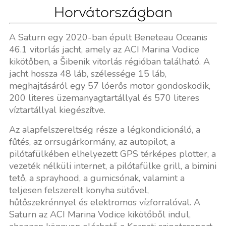
Horvátországban
A Saturn egy 2020-ban épült Beneteau Oceanis
46.1 vitorlás jacht, amely az ACI Marina Vodice
kikötőben, a Šibenik vitorlás régióban található. A
jacht hossza 48 láb, szélessége 15 láb,
meghajtásáról egy 57 lóerős motor gondoskodik,
200 literes üzemanyagtartállyal és 570 literes
víztartállyal kiegészítve.
Az alapfelszereltség része a légkondicionáló, a
fűtés, az orrsugárkormány, az autopilot, a
pilótafülkében elhelyezett GPS térképes plotter, a
vezeték nélküli internet, a pilótafülke grill, a bimini
tető, a sprayhood, a gumicsónak, valamint a
teljesen felszerelt konyha sütővel,
hűtőszekrénnyel és elektromos vízforralóval. A
Saturn az ACI Marina Vodice kikötőből indul,