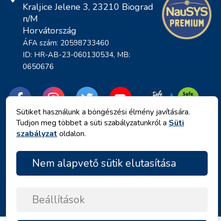
Kraljice Jelene 3, 23210 Biograd
n/M
Horvátország
ÁFA szám: 20598733460
ID: HR-AB-23-060130534, MB:
0650676
Sütiket használunk a böngészési élmény javítására.
Tudjon meg többet a süti szabályzatunkról a
Süti
szabályzat
oldalon.
Nem alapvető sütik elutasítása
Adatvédelmi irányelvek
|
Általános Szerződési Feltételek
|
Copyright © 2026 by Angelina Tours d.o.o.
Beállítások