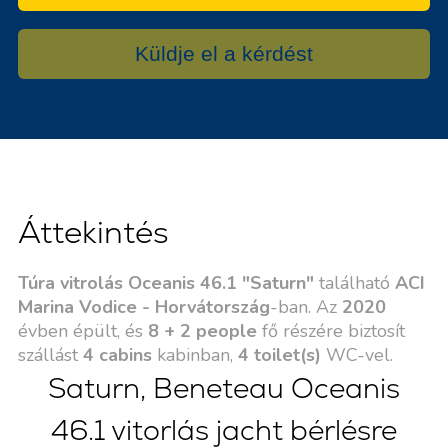
Küldje el a kérdést
Áttekintés
Túra vitrolás Oceanis 46.1 "Saturn"
található
ACI
Marina Vodice - Horvátország
-ban. Az
2020
évben épült, és
8 + 2 people
fő részére biztosít
szállást
4 cabins
kabinban,
4 toilet(s)
WC-vel.
Saturn, Beneteau Oceanis
46.1 vitorlás jacht bérlésre