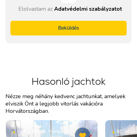
Elolvastam az
Adatvédelmi szabályzatot
Beküldés
Hasonló jachtok
Nézze meg néhány kedvenc jachtunkat, amelyek
elviszik Önt a legjobb vitorlás vakációra
Horvátországban.
Marina Kremik, Primosten,
ACI Marin