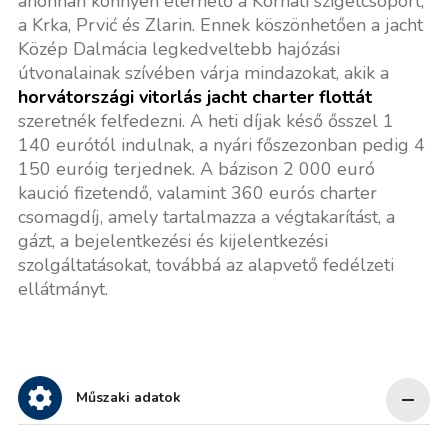
ahonnan könnyen elérhető a Kornati szigetcsoport,
a Krka, Prvić és Zlarin. Ennek köszönhetően a jacht
Közép Dalmácia legkedveltebb hajózási
útvonalainak szívében várja mindazokat, akik a
horvátországi vitorlás jacht charter flottát
szeretnék felfedezni. A heti díjak késő ősszel 1
140 eurótól indulnak, a nyári főszezonban pedig 4
150 euróig terjednek. A bázison 2 000 euró
kaució fizetendő, valamint 360 eurós charter
csomagdíj, amely tartalmazza a végtakarítást, a
gázt, a bejelentkezési és kijelentkezési
szolgáltatásokat, továbbá az alapvető fedélzeti
ellátmányt.
Műszaki adatok