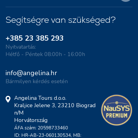
Segítségre van szükséged?
+385 23 385 293
Nyitvatartás:
Hétfő - Péntek 08:00h - 16:00h
info@angelina.hr
Bármilyen kérdés esetén
Angelina Tours d.o.o.
Kraljice Jelene 3, 23210 Biograd
n/M
Horvátország
ÁFA szám: 20598733460
ID: HR-AB-23-060130534, MB: