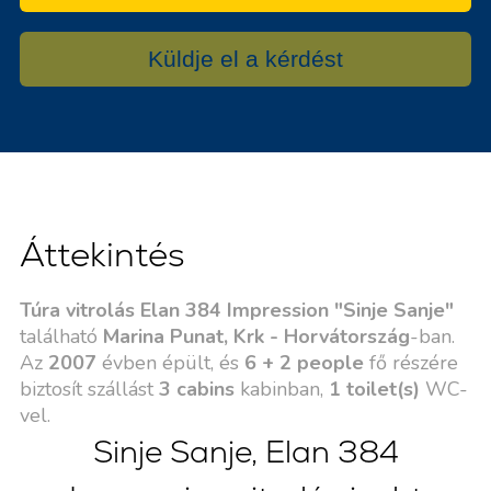
Küldje el a kérdést
Áttekintés
Túra vitrolás Elan 384 Impression "Sinje Sanje"
található
Marina Punat, Krk - Horvátország
-ban.
Az
2007
évben épült, és
6 + 2 people
fő részére
biztosít szállást
3 cabins
kabinban,
1 toilet(s)
WC-
vel.
Sinje Sanje, Elan 384