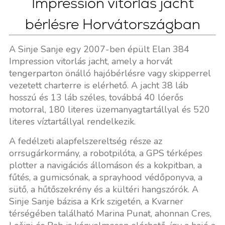
Impression vitorlás jacht
bérlésre Horvátországban
A Sinje Sanje egy 2007-ben épült Elan 384
Impression vitorlás jacht, amely a horvát
tengerparton önálló hajóbérlésre vagy skipperrel
vezetett charterre is elérhető. A jacht 38 láb
hosszú és 13 láb széles, továbbá 40 lóerős
motorral, 180 literes üzemanyagtartállyal és 520
literes víztartállyal rendelkezik.
A fedélzeti alapfelszereltség része az
orrsugárkormány, a robotpilóta, a GPS térképes
plotter a navigációs állomáson és a kokpitban, a
fűtés, a gumicsónak, a sprayhood védőponyva, a
sütő, a hűtőszekrény és a kültéri hangszórók. A
Sinje Sanje bázisa a Krk szigetén, a Kvarner
térségében található Marina Punat, ahonnan Cres,