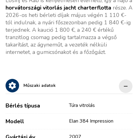
Lošinj és Rab is kényelmesen elérhető, így a hajó a
horvátországi vitorlás jacht charterflotta
része. A
2026-os heti bérleti díjak május végén 1 110 €-
tól indulnak, a nyári főszezonban pedig 1 840 €-ig
terjednek. A kaució 1 800 €, a 240 € értékű
tranzitlog csomag pedig tartalmazza a végső
takarítást, az ágyneműt, a vezeték nélküli
internetet, a gumicsónakot és a főzőgázt.
Műszaki adatok
Bérlés típusa
Túra vitrolás
Modell
Elan 384 Impression
Gyártási év
2007