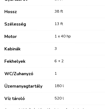
Hossz
38 ft
Szélesség
13 ft
Motor
1 x 40 hp
Kabinák
3
Fekhelyek
6 + 2
WC/Zuhanyzó
1
Üzemanyagtartály
180 l
Víz tároló
520 l