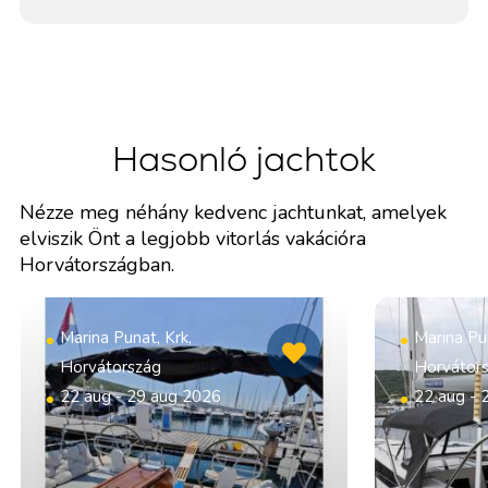
Hasonló jachtok
Nézze meg néhány kedvenc jachtunkat, amelyek
elviszik Önt a legjobb vitorlás vakációra
Horvátországban.
Marina Punat, Krk,
Marina Pun
Horvátország
Horvátor
22 aug - 29 aug 2026
22 aug - 