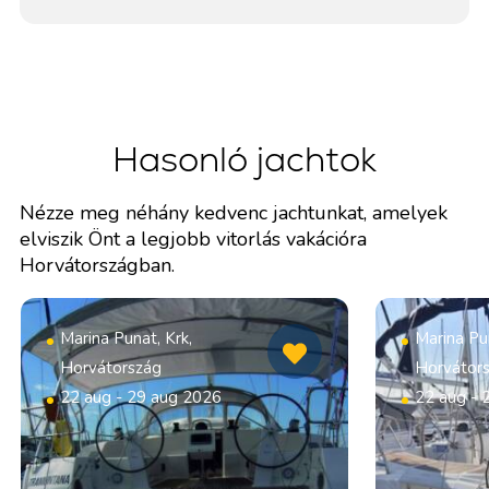
Hasonló jachtok
Nézze meg néhány kedvenc jachtunkat, amelyek
elviszik Önt a legjobb vitorlás vakációra
Horvátországban.
Marina Punat, Krk,
Marina Pun
Horvátország
Horvátor
22 aug - 29 aug 2026
22 aug - 