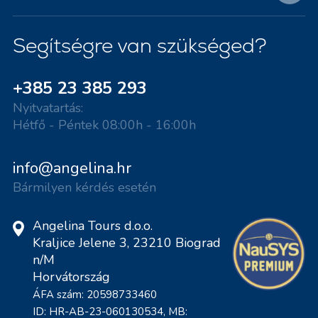
Segítségre van szükséged?
+385 23 385 293
Nyitvatartás:
Hétfő - Péntek 08:00h - 16:00h
info@angelina.hr
Bármilyen kérdés esetén
Angelina Tours d.o.o.
Kraljice Jelene 3, 23210 Biograd
n/M
Horvátország
ÁFA szám: 20598733460
ID: HR-AB-23-060130534, MB: