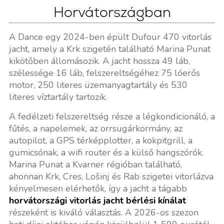
Horvátországban
A Dance egy 2024-ben épült Dufour 470 vitorlás
jacht, amely a Krk szigetén található Marina Punat
kikötőben állomásozik. A jacht hossza 49 láb,
szélessége 16 láb, felszereltségéhez 75 lóerős
motor, 250 literes üzemanyagtartály és 530
literes víztartály tartozik.
A fedélzeti felszereltség része a légkondicionáló, a
fűtés, a napelemek, az orrsugárkormány, az
autopilot, a GPS térképplotter, a kokpitgrill, a
gumicsónak, a wifi router és a külső hangszórók.
Marina Punat a Kvarner régióban található,
ahonnan Krk, Cres, Lošinj és Rab szigetei vitorlázva
kényelmesen elérhetők, így a jacht a tágabb
horvátországi vitorlás jacht bérlési kínálat
részeként is kiváló választás. A 2026-os szezon