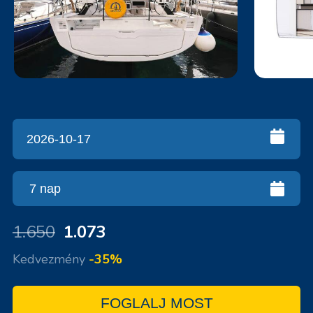
1.650
1.073
Kedvezmény
-35%
FOGLALJ MOST