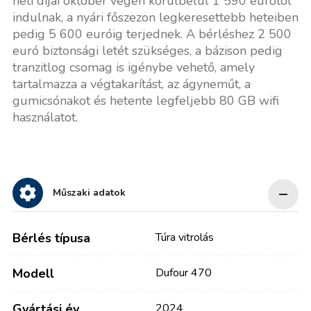
heti díjai október végén körülbelül 1 590 eurótól
indulnak, a nyári főszezon legkeresettebb heteiben
pedig 5 600 euróig terjednek. A bérléshez 2 500
euró biztonsági letét szükséges, a bázison pedig
tranzitlog csomag is igénybe vehető, amely
tartalmazza a végtakarítást, az ágyneműt, a
gumicsónakot és hetente legfeljebb 80 GB wifi
használatot.
Műszaki adatok
Bérlés típusa
Túra vitrolás
Modell
Dufour 470
Gyártási év
2024