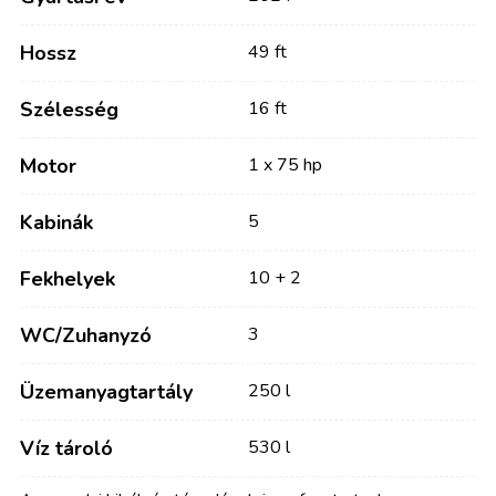
Hossz
49 ft
Szélesség
16 ft
Motor
1 x 75 hp
Kabinák
5
Fekhelyek
10 + 2
WC/Zuhanyzó
3
Üzemanyagtartály
250 l
Víz tároló
530 l