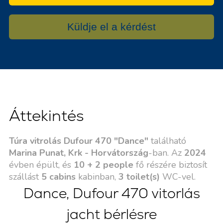
Küldje el a kérdést
Áttekintés
Túra vitrolás Dufour 470 "Dance"
található
Marina Punat, Krk - Horvátország
-ban. Az
2024
évben épült, és
10 + 2 people
fő részére biztosít
szállást
5 cabins
kabinban,
3 toilet(s)
WC-vel.
Dance, Dufour 470 vitorlás
jacht bérlésre