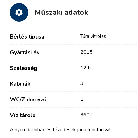
Műszaki adatok
Bérlés típusa
Túra vitrolás
Gyártási év
2015
Szélesség
12 ft
Kapcsolat
Flottánk
Kabinák
3
Hírek / Blog
Vitorlás Hajók
WC/Zuhanyzó
1
Rólunk
Motorcsónakok
Víz tároló
360 l
Partnerek
Katamaránok
GYIK
A nyomdai hibák és tévedések joga fenntartva!
Motoros katamaránok