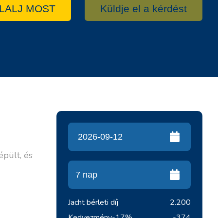
LALJ MOST
Küldje el a kérdést
pült, és
Jacht bérleti díj
2.200
Kedvezmény
-17%
-374