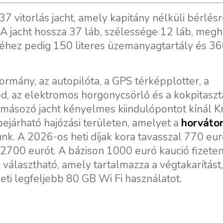
7 vitorlás jacht, amely kapitány nélküli bérlés
 A jacht hossza 37 láb, szélessége 12 láb, megh
éhez pedig 150 literes üzemanyagtartály és 360
ormány, az autopilóta, a GPS térképplotter, a
od, az elektromos horgonycsörlő és a kokpitaszt
másozó jacht kényelmes kiindulópontot kínál Kr
bejárható hajózási területen, amelyet a
horvátor
nk. A 2026-os heti díjak kora tavasszal 770 eur
a 2700 eurót. A bázison 1000 euró kaució fizete
választható, amely tartalmazza a végtakarítást,
eti legfeljebb 80 GB Wi Fi használatot.