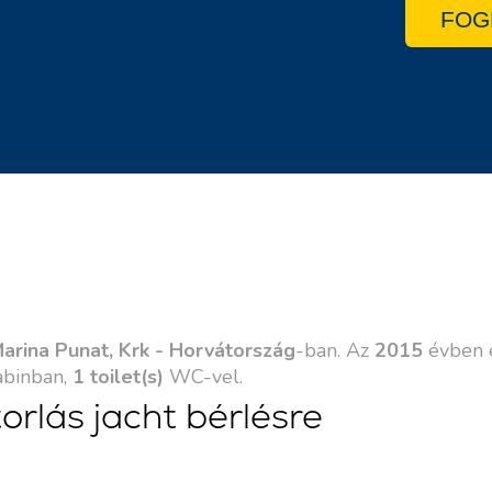
FOG
arina Punat, Krk - Horvátország
-ban. Az
2015
évben é
binban,
1 toilet(s)
WC-vel.
orlás jacht bérlésre