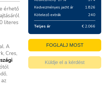
Kedvezményes jacht ár
1.826
re érhető
ajtásáról
Kötelező extrák
240
 literes
Teljes ár
€ 2.066
FOGLALJ MOST
al. A
k, Cres,
szági
Küldje el a kérdést
ótól
ndő,
 az