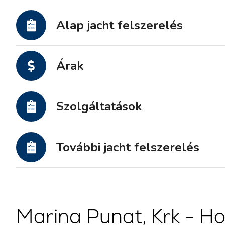
Motoros jachtok
Alap jacht felszerelés
Árak
Szolgáltatások
További jacht felszerelés
Marina Punat, Krk - H