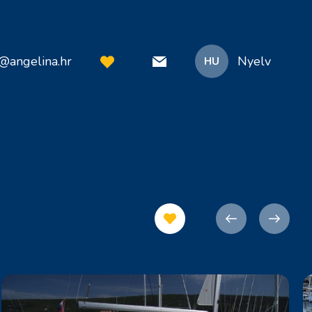
o@angelina.hr
Nyelv
HU