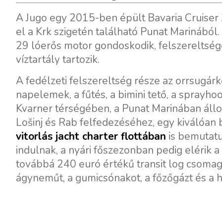
A Jugo egy 2015-ben épült Bavaria Cruiser 3
el a Krk szigetén található Punat Marinából.
29 lóerős motor gondoskodik, felszereltség
víztartály tartozik.
A fedélzeti felszereltség része az orrsugárk
napelemek, a fűtés, a bimini tető, a sprayho
Kvarner térségében, a Punat Marinában állo
Lošinj és Rab felfedezéséhez, egy kiválóan 
vitorlás jacht charter flottában
is bemutatu
indulnak, a nyári főszezonban pedig elérik 
továbbá 240 euró értékű transit log csomag 
ágyneműt, a gumicsónakot, a főzőgázt és a h