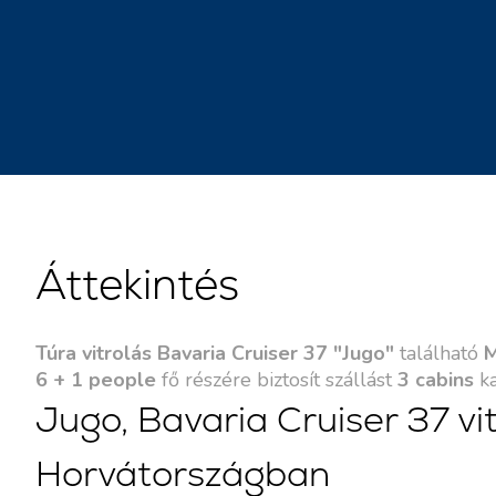
Áttekintés
Túra vitrolás Bavaria Cruiser 37 "Jugo"
található
M
6 + 1 people
fő részére biztosít szállást
3 cabins
ka
Jugo, Bavaria Cruiser 37 vit
Horvátországban