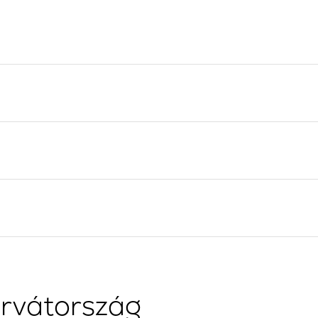
Flottilla Jachtbérlés
Split vitorlázási régió
Valovie - Távoli Vitorlázási
Trogir
Asszisztens
Dubrovnik Vitorlázási
Bali katamarán bérlés
Régió
Isztria Vitorlázási Régió
Kvarner Vitorlázási Régió
orvátország