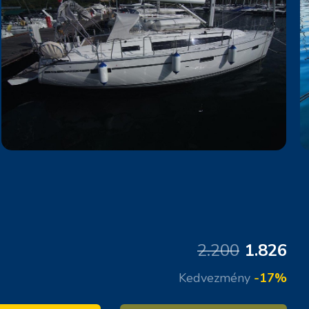
2.200
1.826
Kedvezmény
-17%