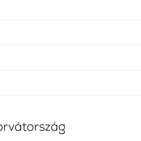
Flottilla Jachtbérlés
Split vitorlázási régió
Valovie - Távoli Vitorlázási
Trogir
Asszisztens
Dubrovnik Vitorlázási
Bali katamarán bérlés
Régió
Isztria Vitorlázási Régió
Kvarner Vitorlázási Régió
orvátország