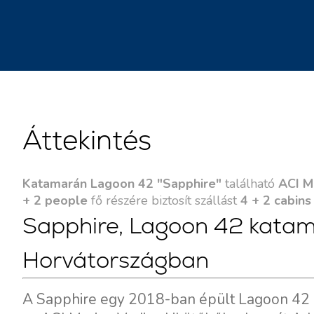
Áttekintés
Katamarán Lagoon 42 "Sapphire"
található
ACI M
+ 2 people
fő részére biztosít szállást
4 + 2 cabins
Sapphire, Lagoon 42 katam
Horvátországban
A Sapphire egy 2018-ban épült Lagoon 42 k