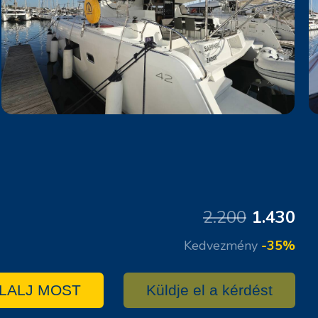
2.200
1.430
Kedvezmény
-35%
LALJ MOST
Küldje el a kérdést