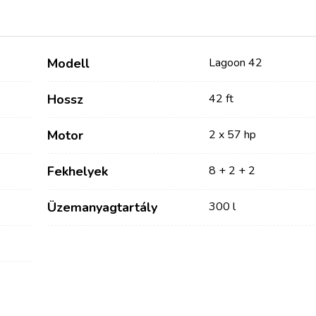
Modell
Lagoon 42
Hossz
42 ft
Motor
2 x 57 hp
Fekhelyek
8 + 2 + 2
Szolgáltatások
Úti célok
Üzemanyagtartály
300 l
Bareboat Jachtbérlés
Zadar vitorlázási régió
Biograd na Moru
Kapitányos Jachtbérlés
Šibenik Vitorlázási Régió
Luxus Legénységgel
Vodice
Ellátott Jachtbérlés
Rogoznica