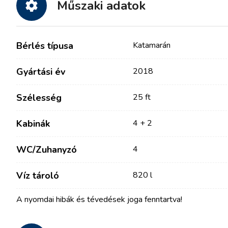
Műszaki adatok
Bérlés típusa
Katamarán
Gyártási év
2018
Szélesség
25 ft
Kabinák
4 + 2
Kapcsolat
Flottánk
WC/Zuhanyzó
4
Hírek / Blog
Vitorlás Hajók
Víz tároló
820 l
Rólunk
Motorcsónakok
Partnerek
Katamaránok
A nyomdai hibák és tévedések joga fenntartva!
GYIK
Motoros katamaránok