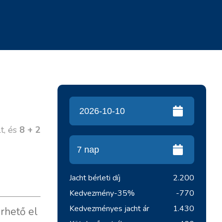
t, és
8 + 2
Jacht bérleti díj
2.200
Kedvezmény
-35%
-770
Kedvezményes jacht ár
1.430
rhető el