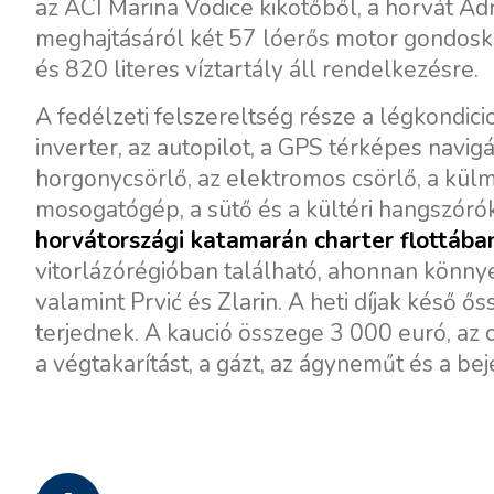
az ACI Marina Vodice kikötőből, a horvát Adr
meghajtásáról két 57 lóerős motor gondosko
és 820 literes víztartály áll rendelkezésre.
A fedélzeti felszereltség része a légkondicio
inverter, az autopilot, a GPS térképes navig
horgonycsörlő, az elektromos csörlő, a külm
mosogatógép, a sütő és a kültéri hangszórók.
horvátországi katamarán charter flottába
vitorlázórégióban található, ahonnan könnyen
valamint Prvić és Zlarin. A heti díjak késő 
terjednek. A kaució összege 3 000 euró, az 
a végtakarítást, a gázt, az ágyneműt és a be