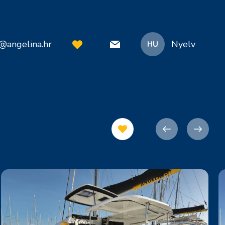
o@angelina.hr
Nyelv
HU