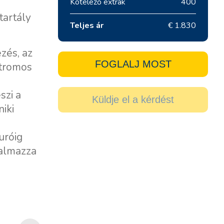
Kötelező extrák
400
tartály
Teljes ár
€ 1.830
ezés, az
FOGLALJ MOST
ktromos
szi a
Küldje el a kérdést
niki
uróig
talmazza