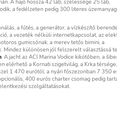
ián. A hajó hossza 42 láb, szélessége 25 láb,
dik, a fedélzeten pedig 300 literes üzemanyag
nálás, a fűtés, a generátor, a vízkészítő berend
áció, a vezeték nélküli internetkapcsolat, az ele
otoros gumicsónak, a merev tetős bimini, a
 Mindez különösen jól felszerelt választássá te
n
. A jacht az ACI Marina Vodice kikötőben, a šibe
 elérhető a Kornati szigetvilág, a Krka térsége,
ősszel 1 470 eurótól, a nyári főszezonban 7 350 e
opcionális, 400 eurós charter csomag pedig tar
jelentkezési szolgáltatásokat.