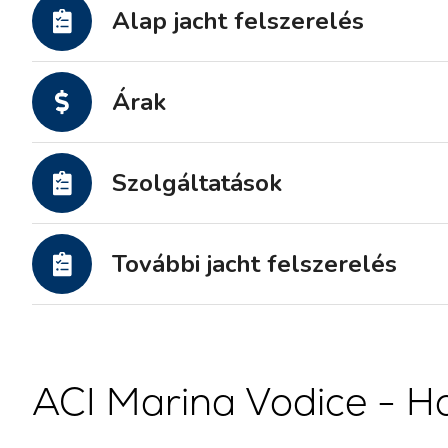
Alap jacht felszerelés
Motoros jachtok
Árak
Szolgáltatások
További jacht felszerelés
ACI Marina Vodice - H