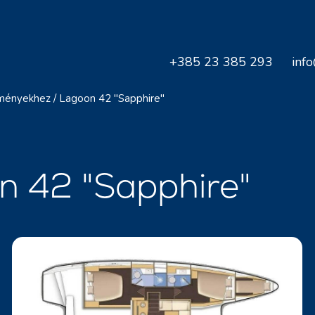
+385 23 385 293
inf
dményekhez
/
Lagoon 42 "Sapphire"
 42 "Sapphire"