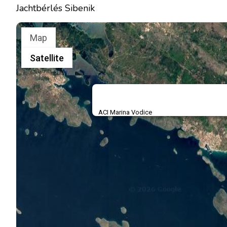
Jachtbérlés Sibenik
Map
Satellite
ACI Marina Vodice