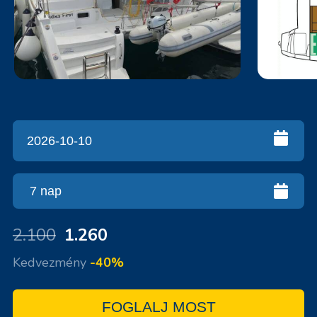
2.100
1.260
Kedvezmény
-40%
FOGLALJ MOST