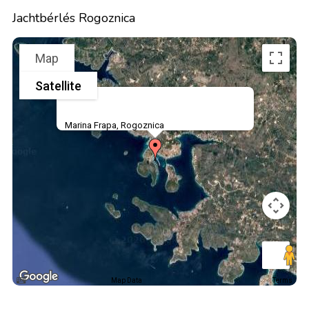
Jachtbérlés Rogoznica
Map
Satellite
Marina Frapa, Rogoznica
Map Data
Terms