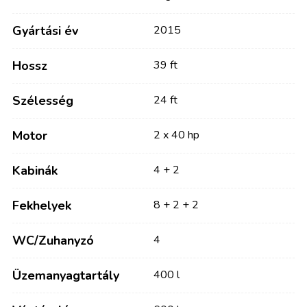
Gyártási év
2015
Hossz
39 ft
Szélesség
24 ft
Motor
2 x 40 hp
Kabinák
4 + 2
Fekhelyek
8 + 2 + 2
WC/Zuhanyzó
4
Üzemanyagtartály
400 l