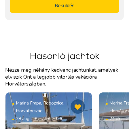
Beküldés
Hasonló jachtok
Nézze meg néhány kedvenc jachtunkat, amelyek
elviszik Önt a legjobb vitorlás vakációra
Horvátországban.
Marina Frapa, Rogoznica,
Marina Fr
Horvátország
Horvátor
29 aug - 05 szept 2026
24 okt - 