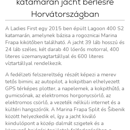
katamarán jacht bérlésre
Horvátországban
A Ladies First egy 2015 ben épült Lagoon 400 S2
katamarán, amelynek bázisa a rogoznicai Marina
Frapa kikötőben található. A jacht 39 láb hosszú és
24 láb széles, két darab 40 lóerős motorral, 400
literes üzemanyagtartállyal és 600 literes
víztartállyal rendelkezik.
A fedélzeti felszereltség részét képezi a merev
tetős bimini, az autopilot, a kokpitban elhelyezett
GPS térképes plotter, a napelemek, a kokpithűtő, a
gumicsónak, az elektromos horgonycsörlő, az
elektromos csörlő, a vezeték nélküli internet és a
kültéri hangszórók. A Marina Frapa Split és Šibenik
között helyezkedik el, így a jacht kiváló
kiindulópont a közép dalmát szigetek és a