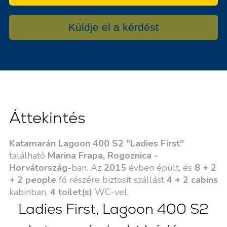
Küldje el a kérdést
Áttekintés
Katamarán Lagoon 400 S2 "Ladies First"
található
Marina Frapa, Rogoznica -
Horvátország
-ban. Az
2015
évben épült, és
8 + 2
+ 2 people
fő részére biztosít szállást
4 + 2 cabins
kabinban,
4 toilet(s)
WC-vel.
Ladies First, Lagoon 400 S2