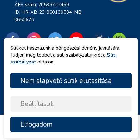
ÁFA szám: 20598733460
ID: HR-AB-23-060130534, MB:
0650676
Sütiket használunk a böngészési élmény javítására.
Tudjon meg többet a süti szabályzatunkról a
Süti
szabályzat
oldalon.
Nem alapvető sütik elutasítása
Adatvédelmi irányelvek
|
Általános Szerződési Feltételek
|
Copyright © 2026 by Angelina Tours d.o.o.
Beállítások
Elfogadom
FELSŐ