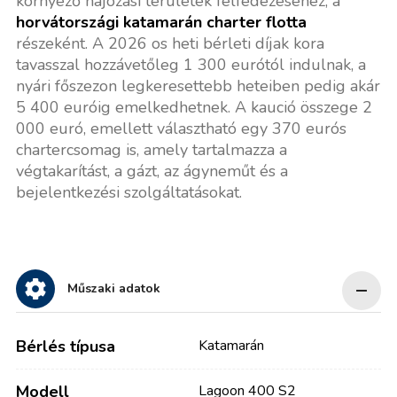
környező hajózási területek felfedezéséhez, a
horvátországi katamarán charter flotta
részeként. A 2026 os heti bérleti díjak kora
tavasszal hozzávetőleg 1 300 eurótól indulnak, a
nyári főszezon legkeresettebb heteiben pedig akár
5 400 euróig emelkedhetnek. A kaució összege 2
000 euró, emellett választható egy 370 eurós
chartercsomag is, amely tartalmazza a
végtakarítást, a gázt, az ágyneműt és a
bejelentkezési szolgáltatásokat.
Műszaki adatok
Bérlés típusa
Katamarán
Modell
Lagoon 400 S2