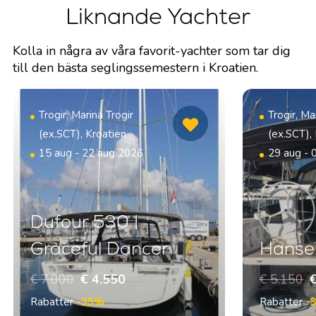
Liknande Yachter
Kolla in några av våra favorit-yachter som tar dig
till den bästa seglingssemestern i Kroatien.
Trogir, Marina Trogir
Trogir, Ma
(ex.SCT), Kroatien
(ex.SCT),
15 aug - 22 aug 2026
29 aug - 
Dufour 530 |
Graceful Dancer
Hanse 
€ 7.000
€ 4.550
€ 5.150
€
Rabatter
-35%
Rabatter
-