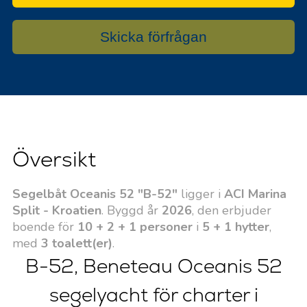
Skicka förfrågan
Översikt
Segelbåt Oceanis 52 "B-52"
ligger i
ACI Marina
Split - Kroatien
. Byggd år
2026
, den erbjuder
boende för
10 + 2 + 1 personer
i
5 + 1 hytter
,
med
3 toalett(er)
.
B-52, Beneteau Oceanis 52
segelyacht för charter i