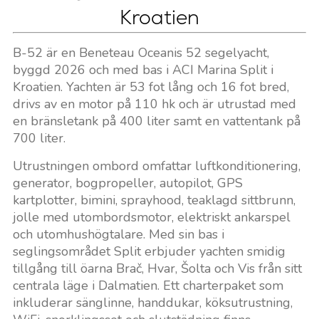
Kroatien
B-52 är en Beneteau Oceanis 52 segelyacht,
byggd 2026 och med bas i ACI Marina Split i
Kroatien. Yachten är 53 fot lång och 16 fot bred,
drivs av en motor på 110 hk och är utrustad med
en bränsletank på 400 liter samt en vattentank på
700 liter.
Utrustningen ombord omfattar luftkonditionering,
generator, bogpropeller, autopilot, GPS
kartplotter, bimini, sprayhood, teaklagd sittbrunn,
jolle med utombordsmotor, elektriskt ankarspel
och utomhushögtalare. Med sin bas i
seglingsområdet Split erbjuder yachten smidig
tillgång till öarna Brač, Hvar, Šolta och Vis från sitt
centrala läge i Dalmatien. Ett charterpaket som
inkluderar sänglinne, handdukar, köksutrustning,