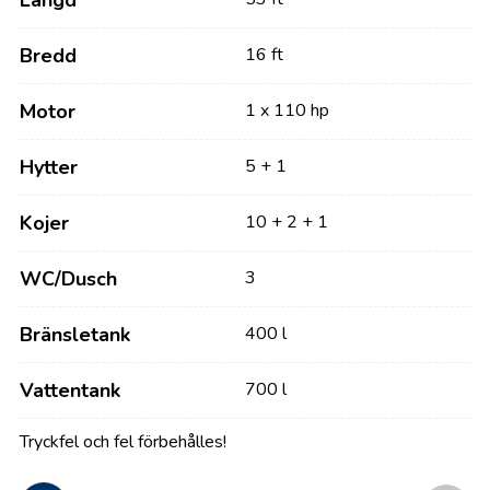
Längd
Bredd
16 ft
Motor
1 x 110 hp
Hytter
5 + 1
Kojer
10 + 2 + 1
WC/Dusch
3
Bränsletank
400 l
Vattentank
700 l
Tryckfel och fel förbehålles!