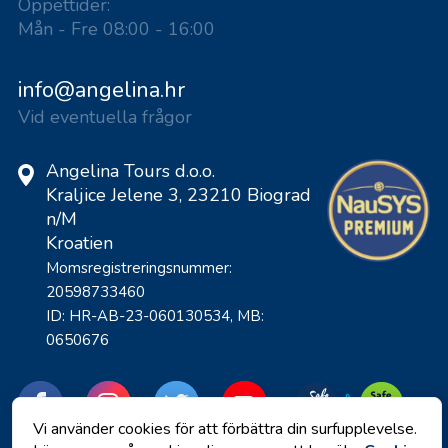
Öppettider:
Mån - Fre 08:00 - 16:00
info@angelina.hr
Vid eventuella frågor
Angelina Tours d.o.o.
Kraljice Jelene 3, 23210 Biograd
n/M
Kroatien
Momsregistreringsnummer:
20598733460
ID: HR-AB-23-060130534, MB:
0650676
Vi använder cookies för att förbättra din surfupplevelse.