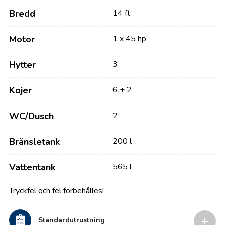
Bredd
14 ft
Motor
1 x 45 hp
Hytter
3
Kojer
6 + 2
WC/Dusch
2
Bränsletank
200 l
Vattentank
565 l
Tryckfel och fel förbehålles!
Standardutrustning