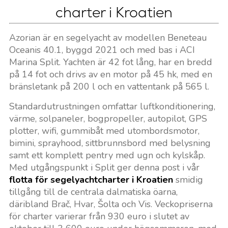
charter i Kroatien
Azorian är en segelyacht av modellen Beneteau
Oceanis 40.1, byggd 2021 och med bas i ACI
Marina Split. Yachten är 42 fot lång, har en bredd
på 14 fot och drivs av en motor på 45 hk, med en
bränsletank på 200 l och en vattentank på 565 l.
Standardutrustningen omfattar luftkonditionering,
värme, solpaneler, bogpropeller, autopilot, GPS
plotter, wifi, gummibåt med utombordsmotor,
bimini, sprayhood, sittbrunnsbord med belysning
samt ett komplett pentry med ugn och kylskåp.
Med utgångspunkt i Split ger denna post i vår
flotta för segelyachtcharter i Kroatien
smidig
tillgång till de centrala dalmatiska öarna,
däribland Brač, Hvar, Šolta och Vis. Veckopriserna
för charter varierar från 930 euro i slutet av