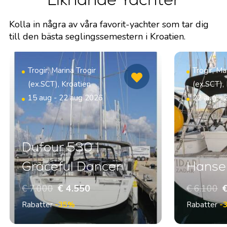
Kolla in några av våra favorit-yachter som tar dig
till den bästa seglingssemestern i Kroatien.
Trogir, Marina Trogir
Trogir, Ma
(ex.SCT), Kroatien
(ex.SCT),
15 aug - 22 aug 2026
22 aug - 
Dufour 530 |
Graceful Dancer
Hanse 
€ 7.000
€ 4.550
€ 6.100
€
Rabatter
-35%
Rabatter
-