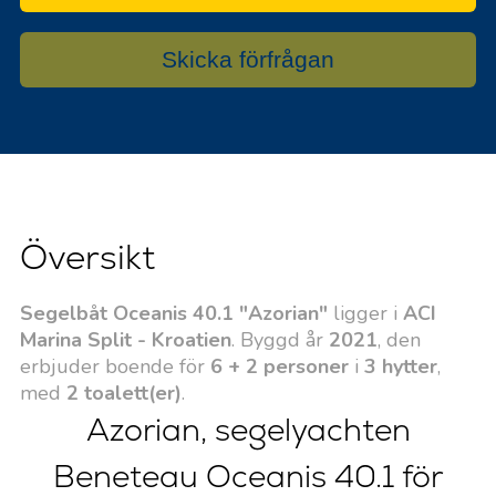
Skicka förfrågan
Översikt
Segelbåt Oceanis 40.1 "Azorian"
ligger i
ACI
Marina Split - Kroatien
. Byggd år
2021
, den
erbjuder boende för
6 + 2 personer
i
3 hytter
,
med
2 toalett(er)
.
Azorian, segelyachten
Beneteau Oceanis 40.1 för