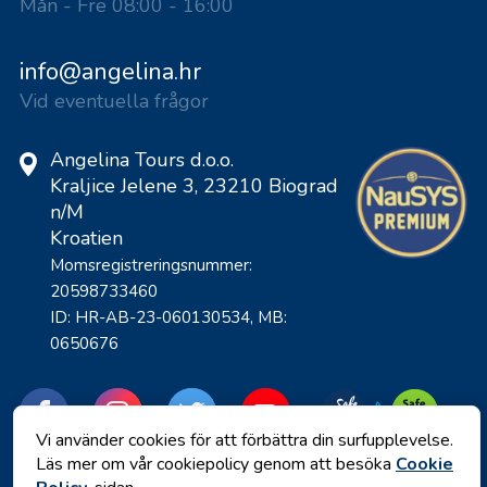
Mån - Fre 08:00 - 16:00
info@angelina.hr
Vid eventuella frågor
Angelina Tours d.o.o.
Kraljice Jelene 3, 23210 Biograd
n/M
Kroatien
Momsregistreringsnummer:
20598733460
ID: HR-AB-23-060130534, MB:
0650676
Vi använder cookies för att förbättra din surfupplevelse.
Läs mer om vår cookiepolicy genom att besöka
Cookie