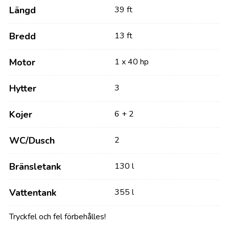
Längd
39 ft
Bredd
13 ft
Motor
1 x 40 hp
Hytter
3
Kojer
6 + 2
WC/Dusch
2
Bränsletank
130 l
Vattentank
355 l
Tryckfel och fel förbehålles!