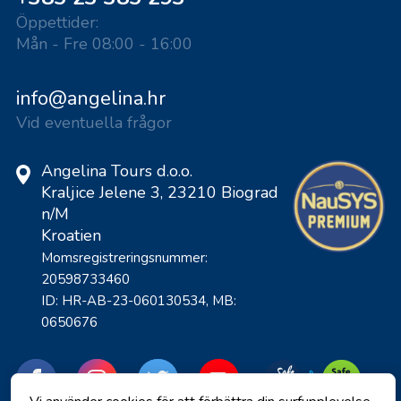
Öppettider:
Mån - Fre 08:00 - 16:00
info@angelina.hr
Vid eventuella frågor
Angelina Tours d.o.o.
Kraljice Jelene 3, 23210 Biograd
n/M
Kroatien
Momsregistreringsnummer:
20598733460
ID: HR-AB-23-060130534, MB:
0650676