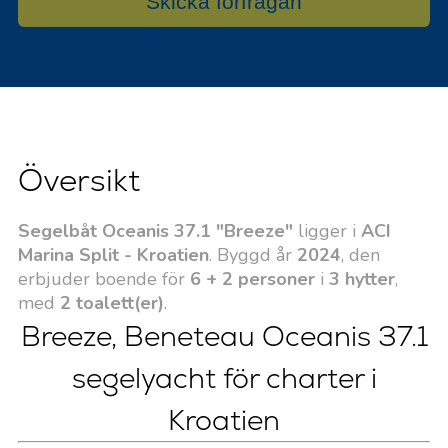
Skicka förfrågan
Översikt
Segelbåt Oceanis 37.1 "Breeze"
ligger i
ACI
Marina Split - Kroatien
. Byggd år
2024
, den
erbjuder boende för
6 + 2 personer
i
3 hytter
,
med
2 toalett(er)
.
Breeze, Beneteau Oceanis 37.1
segelyacht för charter i
Kroatien