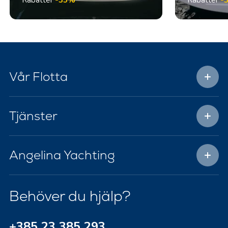
Rabatter
-35%
Rabatter
-
Vår Flotta
Tjänster
Angelina Yachting
Behöver du hjälp?
+385 23 385 293