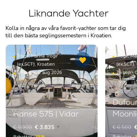
Liknande Yachter
Kolla in några av våra favorit-yachter som tar dig
till den bästa seglingssemestern i Kroatien.
Trogir, Marina Trogir
Trogir, Ma
(ex.SCT), Kroatien
(ex.SCT),
15 aug - 22 aug 2026
26 sep - 
Dufour
Hanse 575 | Vidar
Moonli
€ 5.900
€ 3.835
€ 6.500
€