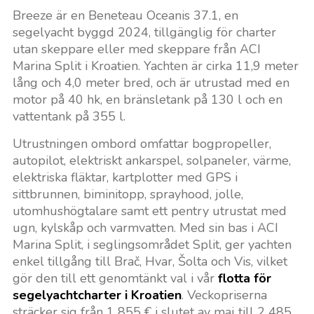
Breeze är en Beneteau Oceanis 37.1, en
segelyacht byggd 2024, tillgänglig för charter
utan skeppare eller med skeppare från ACI
Marina Split i Kroatien. Yachten är cirka 11,9 meter
lång och 4,0 meter bred, och är utrustad med en
motor på 40 hk, en bränsletank på 130 l och en
vattentank på 355 l.
Utrustningen ombord omfattar bogpropeller,
autopilot, elektriskt ankarspel, solpaneler, värme,
elektriska fläktar, kartplotter med GPS i
sittbrunnen, biminitopp, sprayhood, jolle,
utomhushögtalare samt ett pentry utrustat med
ugn, kylskåp och varmvatten. Med sin bas i ACI
Marina Split, i seglingsområdet Split, ger yachten
enkel tillgång till Brač, Hvar, Šolta och Vis, vilket
gör den till ett genomtänkt val i vår
flotta för
segelyachtcharter i Kroatien
. Veckopriserna
sträcker sig från 1 855 € i slutet av maj till 2 485