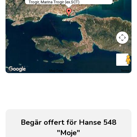
Trogir, Marina Trogir (ex.SCT)
Map Data
Terms
Begär offert för Hanse 548
"Moje"