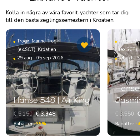
Kolla in några av våra favorit-yachter som tar dig
till den bästa seglingssemestern i Kroatien.
Trogir, Marina Trogir
Trogir, Ma
(ex.SCT), Kroatien
(ex.SCT),
29 aug - 05 sep 2026
24 okt - 
Hanse
Hanse 548 | Air King
Jasmi
€ 5.150
€ 3.348
€ 3.550
€
Rabatter
-35%
Rabatter
-