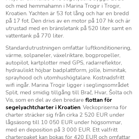
och med hemmahamn i Marina Trogir i Trogir,
Kroatien. Yachten är 53 fot lång och har en bredd
på 17 fot. Den drivs av en motor på 107 hk och är
utrustad med en bränsletank på 520 liter samt en
vattentank på 770 liter.
Standardutrustningen omfattar luftkonditionering,
värme, solpaneler, växelriktare, bogpropeller,
autopilot, kartplotter med GPS, radarreflektor,
hydrauliskt höjbar badplattform, jolle, biminitak,
sprayhood och utomhushögtalare. Kostnadsfritt
wifi ingår. Marina Trogir ligger i seglingsområdet
Split, med smidig tillgång till Brač, Hvar, Šolta och
Vis, som en del av den bredare
flottan för
segelyachtcharter i Kroatien
. Veckopriserna för
charter sträcker sig från cirka 2 520 EUR under
lågsäsong till 10 050 EUR under högsommar,
med en deposition på 3 000 EUR. Ett valfritt
charterpaket kan bokas för 420 EUR och omfattar