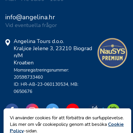
info@angelina.hr
Vid eventuella frågor
Angelina Tours d.o.o.
Kraljice Jelene 3, 23210 Biograd
n/M
Kroatien
Momsregistreringsnummer:
20598733460
ID: HR-AB-23-060130534, MB:
0650676
Vi använder cookies för att förbättra din surfupplevelse.
Läs mer om vår cookiepolicy genom att besöka
Cookie
Policy
-sidan.