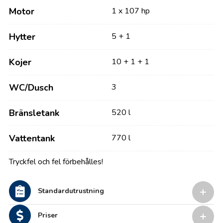
Motor
1 x 107 hp
Hytter
5 + 1
Kojer
10 + 1 + 1
WC/Dusch
3
Bränsletank
520 l
Vattentank
770 l
Tryckfel och fel förbehålles!
Standardutrustning
Priser