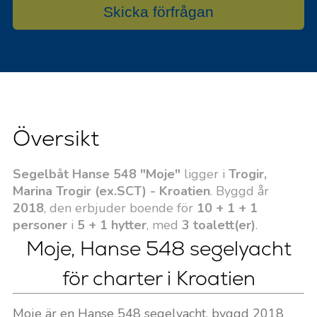
Skicka förfrågan
Översikt
Segelbåt Hanse 548 "Moje"
ligger i
Trogir,
Marina Trogir (ex.SCT) - Kroatien
. Byggd år
2018
, den erbjuder boende för
10 + 1 + 1
personer
i
5 + 1 hytter
, med
3 toalett(er)
.
Moje, Hanse 548 segelyacht
för charter i Kroatien
Moje är en Hanse 548 segelyacht, byggd 2018