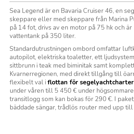
Sea Legend är en Bavaria Cruiser 46, en se
skeppare eller med skeppare från Marina Pu
på 14 fot, drivs av en motor på 75 hk och ä
vattentank på 350 liter.
Standardutrustningen ombord omfattar luftk
autopilot, elektriska toaletter, ett ljudsys
sittbrunn i teak med biminitak samt komplett
Kvarnerregionen, med direkt tillgång till öarn
flexibelt val i
flottan för segelyachtcharter
under våren till 5 450 € under högsommaren
transitlogg som kan bokas för 290 €. I paket
bäddade sängar, trådlös router med upp till 