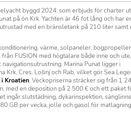
gelyacht byggd 2024, som erbjuds för charter u
nat på ön Krk. Yachten är 46 fot lång och har 
r utrustad med en bränsletank på 210 liter samt
onditionering, värme, solpaneler, bogpropeller
tem från FUSION med högtalare både inne och ute
 navigationsutrustning. Marina Punat ligger i
a Krk, Cres, Lošinj och Rab, vilket gör Sea Legen
 i Kroatien
. Veckopriserna sträcker sig från 1 2
, med en deposition på 2 500 € och ett paket f
et ingår slutstädning, dykarinspektion, sänglinne
80 GB per vecka, jolle och gasol för matlagning