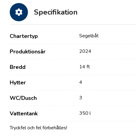
Specifikation
Chartertyp
Segelbåt
Produktionsår
2024
Bredd
14 ft
Kontakt
Vår Flotta
Hytter
4
Nyheter / Blogg
Segelbåtar
WC/Dusch
3
Om oss
Motorbåtar
Partners
Vattentank
350 l
Katamaraner
Vanliga Frågor
Motor Katamaraner
Tryckfel och fel förbehålles!