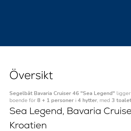
Översikt
Segelbåt Bavaria Cruiser 46 "Sea Legend"
ligger
boende för
8 + 1 personer
i
4 hytter
, med
3 toalet
Sea Legend, Bavaria Cruiser
Kroatien