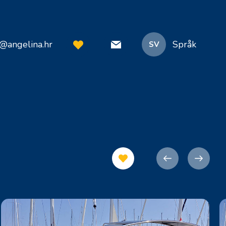
o@angelina.hr
Språk
SV