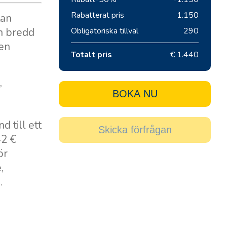
Rabatterat pris
1.150
tan
en bredd
Obligatoriska tillval
290
 en
Totalt pris
€ 1.440
,
BOKA NU
,
d till ett
Skicka förfrågan
42 €
ör
,
.