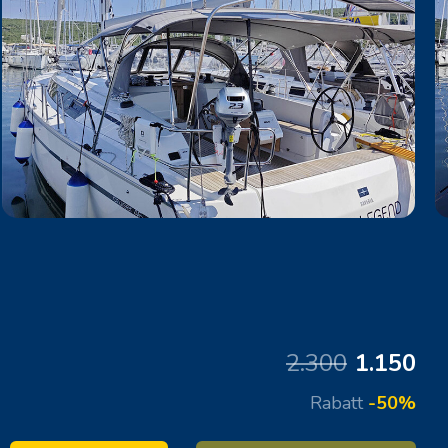
2.300
1.150
Rabatt
-50%