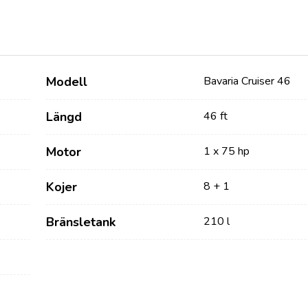
Modell
Bavaria Cruiser 46
Längd
46 ft
Motor
1 x 75 hp
Tjänster
Destinationer
Kojer
8 + 1
Bareboat Yachtcharter
Seglingsregionen Zadar
Bränsletank
210 l
Biograd na Moru
Charter med skeppare
Šibenik Seglingsregion
Lyxig bemannad
Vodice
yachtcharter
Rogoznica
Flottilj Yacht Charter