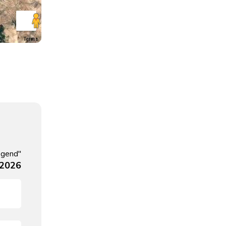
Terms
egend"
 2026