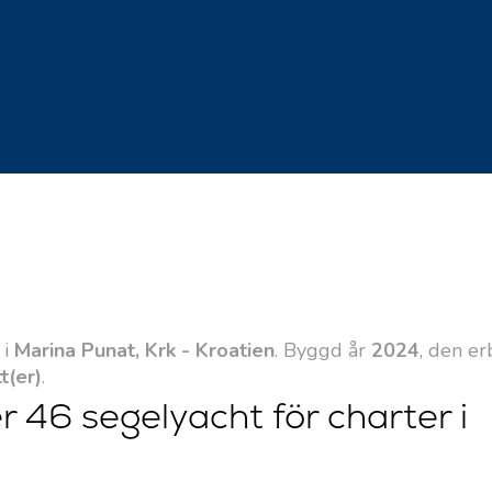
 i
Marina Punat, Krk - Kroatien
. Byggd år
2024
, den e
t(er)
.
 46 segelyacht för charter i