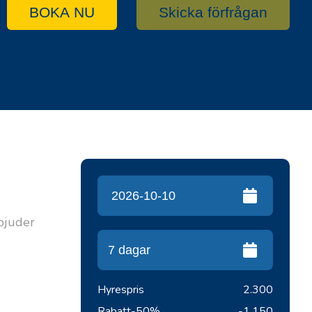
BOKA NU
Skicka förfrågan
rbjuder
Hyrespris
2.300
Rabatt
-50%
-1.150