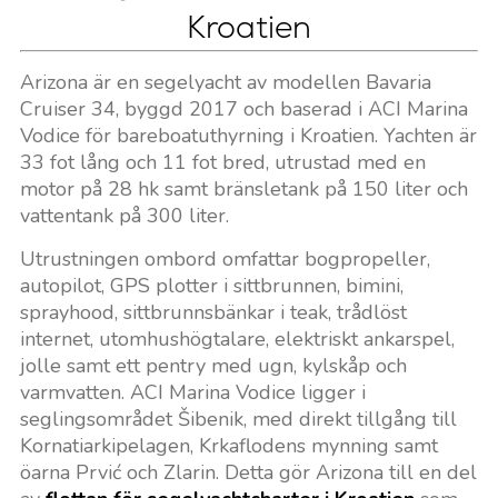
Kroatien
Arizona är en segelyacht av modellen Bavaria
Cruiser 34, byggd 2017 och baserad i ACI Marina
Vodice för bareboatuthyrning i Kroatien. Yachten är
33 fot lång och 11 fot bred, utrustad med en
motor på 28 hk samt bränsletank på 150 liter och
vattentank på 300 liter.
Utrustningen ombord omfattar bogpropeller,
autopilot, GPS plotter i sittbrunnen, bimini,
sprayhood, sittbrunnsbänkar i teak, trådlöst
internet, utomhushögtalare, elektriskt ankarspel,
jolle samt ett pentry med ugn, kylskåp och
varmvatten. ACI Marina Vodice ligger i
seglingsområdet Šibenik, med direkt tillgång till
Kornatiarkipelagen, Krkaflodens mynning samt
öarna Prvić och Zlarin. Detta gör Arizona till en del