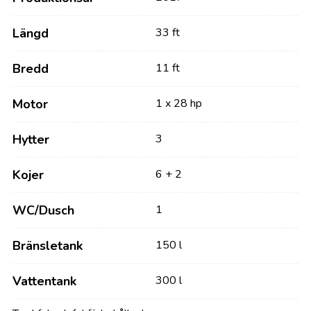
Längd
33 ft
Bredd
11 ft
Motor
1 x 28 hp
Hytter
3
Kojer
6 + 2
WC/Dusch
1
Bränsletank
150 l
Vattentank
300 l