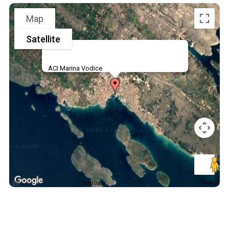
Map
Satellite
ACI Marina Vodice
Map Data
Terms