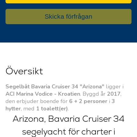
Skicka förfrågan
Översikt
Segelbåt Bavaria Cruiser 34 "Arizona"
ligger i
ACI Marina Vodice - Kroatien
. Byggd år
2017
,
den erbjuder boende för
6 + 2 personer
i
3
hytter
, med
1 toalett(er)
.
Arizona, Bavaria Cruiser 34
segelyacht för charter i