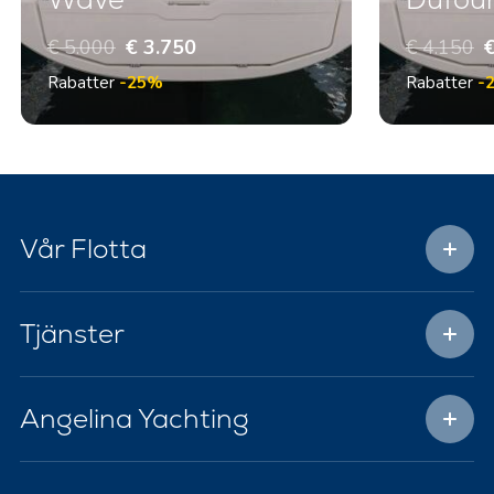
€ 5.000
€ 3.750
€ 4.150
€
Rabatter
-25%
Rabatter
-
Vår Flotta
Tjänster
Angelina Yachting