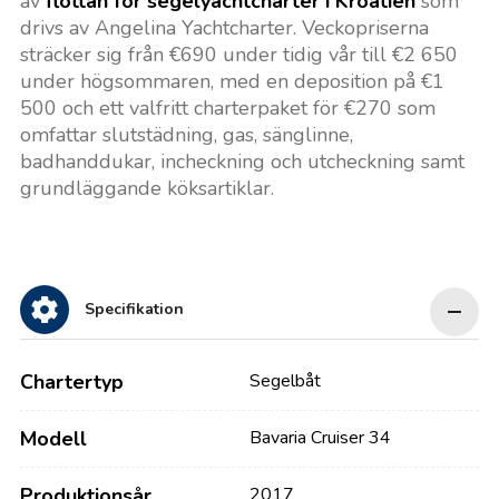
av
flottan för segelyachtcharter i Kroatien
som
drivs av Angelina Yachtcharter. Veckopriserna
sträcker sig från €690 under tidig vår till €2 650
under högsommaren, med en deposition på €1
500 och ett valfritt charterpaket för €270 som
omfattar slutstädning, gas, sänglinne,
badhanddukar, incheckning och utcheckning samt
grundläggande köksartiklar.
Specifikation
Chartertyp
Segelbåt
Modell
Bavaria Cruiser 34
Produktionsår
2017