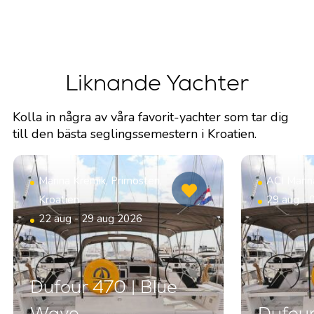
Liknande Yachter
Kolla in några av våra favorit-yachter som tar dig
till den bästa seglingssemestern i Kroatien.
Marina Kremik, Primosten,
ACI Marin
Kroatien
29 aug - 
22 aug - 29 aug 2026
Dufour 470 | Blue
Wave
Dufour