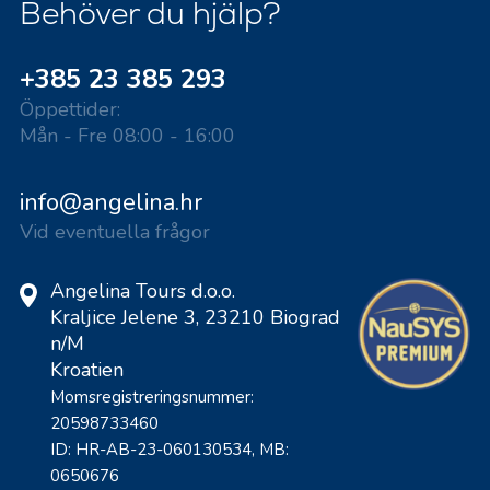
Behöver du hjälp?
+385 23 385 293
Öppettider:
Mån - Fre 08:00 - 16:00
info@angelina.hr
Vid eventuella frågor
Angelina Tours d.o.o.
Kraljice Jelene 3, 23210 Biograd
n/M
Kroatien
Momsregistreringsnummer:
20598733460
ID: HR-AB-23-060130534, MB:
0650676