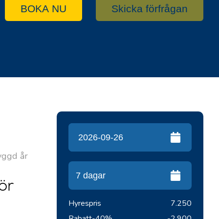
BOKA NU
Skicka förfrågan
yggd år
ör
Hyrespris
7.250
Rabatt
-40%
-2.900