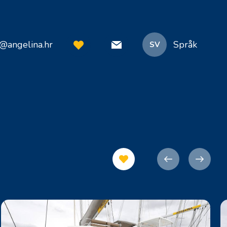
o@angelina.hr
Språk
SV