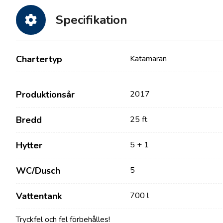
Specifikation
Chartertyp
Katamaran
Produktionsår
2017
Bredd
25 ft
Kontakt
Vår Flotta
Hytter
5 + 1
Nyheter / Blogg
Segelbåtar
Om oss
Motorbåtar
WC/Dusch
5
Partners
Katamaraner
Vattentank
700 l
Vanliga Frågor
Motor Katamaraner
Tryckfel och fel förbehålles!