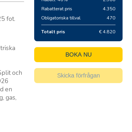
Rabatterat pris
4.350
5 fot.
Obligatoriska tillval
470
Totalt pris
€ 4.820
triska
BOKA NU
Split och
Skicka förfrågan
2026
ed en
, gas,