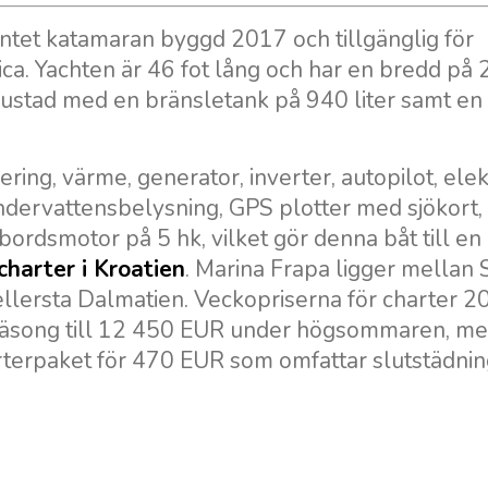
ntet katamaran byggd 2017 och tillgänglig för
a. Yachten är 46 fot lång och har en bredd på 2
rustad med en bränsletank på 940 liter samt en
ring, värme, generator, inverter, autopilot, elek
 undervattensbelysning, GPS plotter med sjökort,
bordsmotor på 5 hk, vilket gör denna båt till en
charter i Kroatien
. Marina Frapa ligger mellan 
 mellersta Dalmatien. Veckopriserna för charter 
ågsäsong till 12 450 EUR under högsommaren, m
arterpaket för 470 EUR som omfattar slutstädning