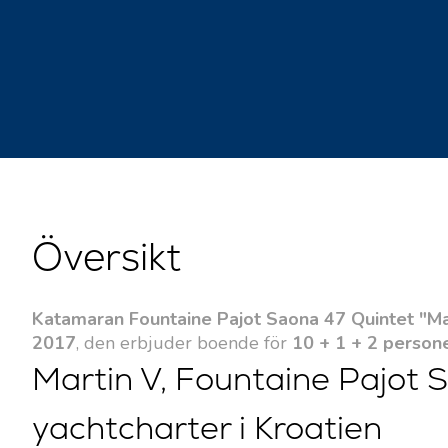
Översikt
Katamaran Fountaine Pajot Saona 47 Quintet "Ma
2017
, den erbjuder boende för
10 + 1 + 2 person
Martin V, Fountaine Pajot 
yachtcharter i Kroatien