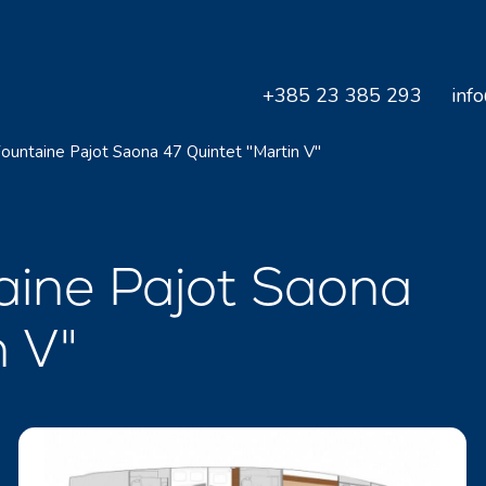
+385 23 385 293
inf
ountaine Pajot Saona 47 Quintet "Martin V"
ine Pajot Saona
n V"