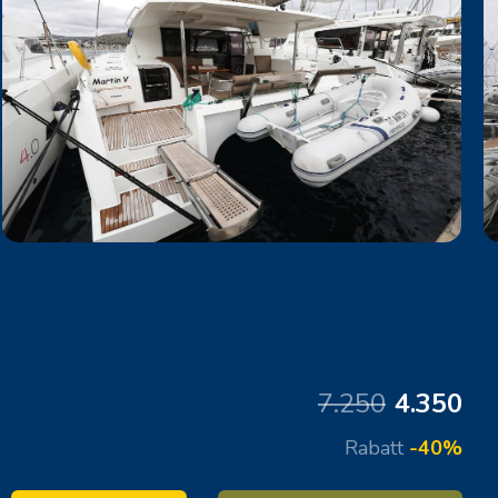
7.250
4.350
Rabatt
-40%