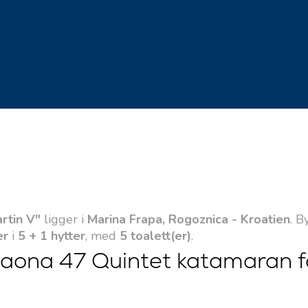
rtin V"
ligger i
Marina Frapa, Rogoznica - Kroatien
. B
er
i
5 + 1 hytter
, med
5 toalett(er)
.
Saona 47 Quintet katamaran f