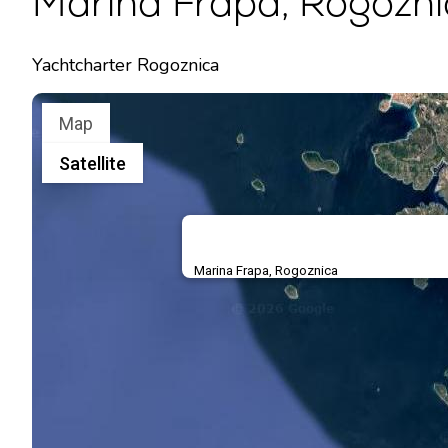
Marina Frapa, Rogozni
Yachtcharter Rogoznica
Map
Satellite
Marina Frapa, Rogoznica