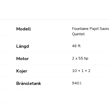
Modell
Fountaine Pajot Saon
Quintet
Längd
46 ft
Motor
2 x 55 hp
Tjänster
Destinationer
Kojer
10 + 1 + 2
Bareboat Yachtcharter
Seglingsregionen Zadar
Biograd na Moru
Charter med skeppare
Bränsletank
940 l
Šibenik Seglingsregion
Lyxig bemannad
Vodice
yachtcharter
Rogoznica
Flottilj Yacht Charter