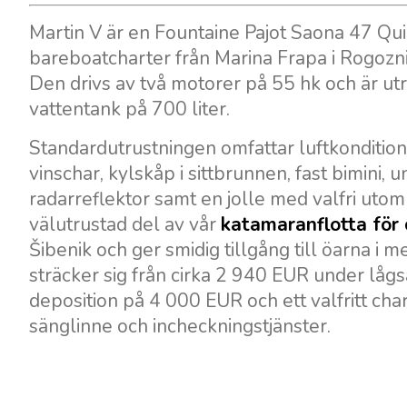
Martin V är en Fountaine Pajot Saona 47 Qui
bareboatcharter från Marina Frapa i Rogoznic
Den drivs av två motorer på 55 hk och är ut
vattentank på 700 liter.
Standardutrustningen omfattar luftkonditione
vinschar, kylskåp i sittbrunnen, fast bimini,
radarreflektor samt en jolle med valfri utom
välutrustad del av vår
katamaranflotta för 
Šibenik och ger smidig tillgång till öarna i
sträcker sig från cirka 2 940 EUR under l
deposition på 4 000 EUR och ett valfritt ch
sänglinne och incheckningstjänster.