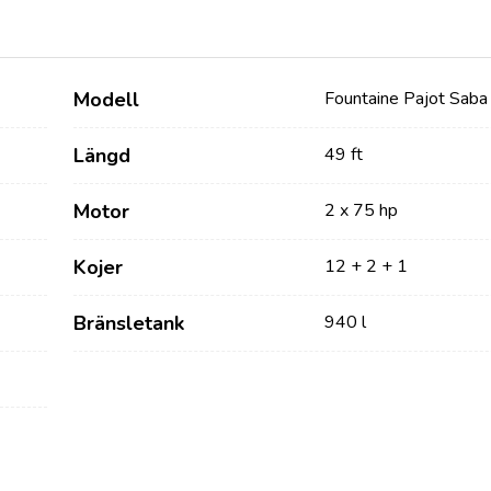
Modell
Fountaine Pajot Saba
Längd
49 ft
Motor
2 x 75 hp
Kojer
12 + 2 + 1
Tjänster
Destinationer
Bränsletank
940 l
Bareboat Yachtcharter
Seglingsregionen Zadar
Biograd na Moru
Charter med skeppare
Šibenik Seglingsregion
Lyxig bemannad
Vodice
yachtcharter
Rogoznica
Flottilj Yacht Charter