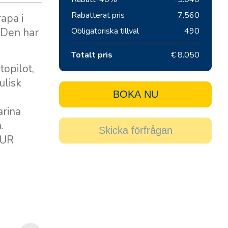
Rabatterat pris
7.560
apa i
. Den har
Obligatoriska tillval
490
Totalt pris
€ 8.050
topilot,
ulisk
BOKA NU
arina
.
Skicka förfrågan
EUR