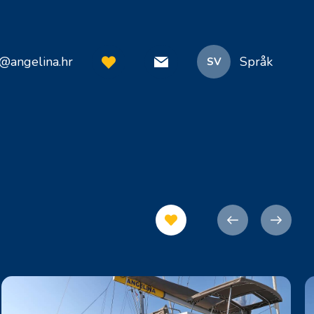
o@angelina.hr
Språk
SV