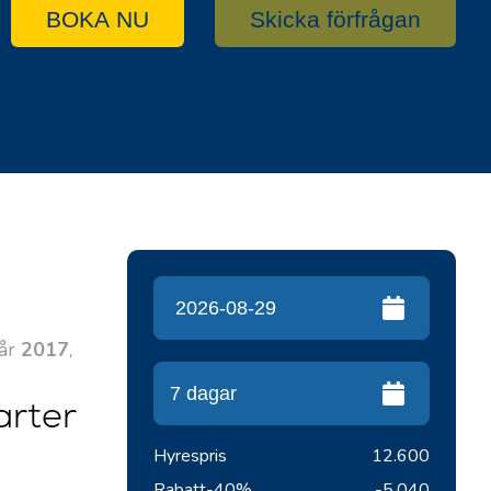
BOKA NU
Skicka förfrågan
 år
2017
,
arter
Hyrespris
12.600
Rabatt
-40%
-5.040