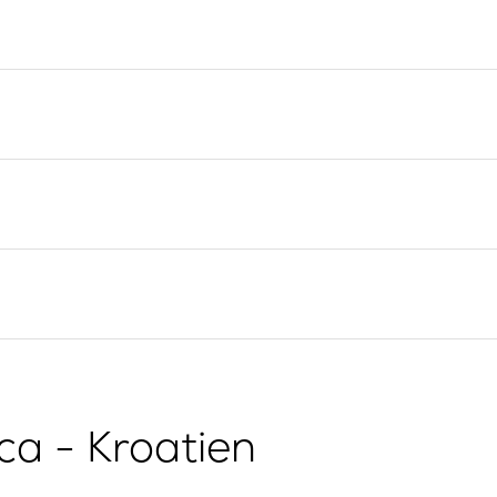
Seglingsregionen Split
Valovie -
Trogir
Fjärrseglingsassistent
Dubrovnik Seglingsregion
Katamaraner från Bali för
Istrien Seglingsregion
uthyrning
Kvarner Seglingsregion
ca - Kroatien