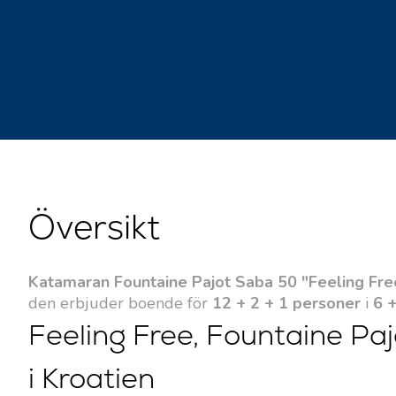
Översikt
Katamaran Fountaine Pajot Saba 50 "Feeling Fre
den erbjuder boende för
12 + 2 + 1 personer
i
6 +
Feeling Free, Fountaine Pa
i Kroatien