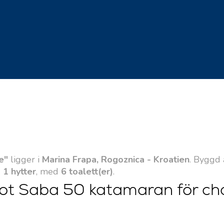
e"
ligger i
Marina Frapa, Rogoznica - Kroatien
. Byggd
 1 hytter
, med
6 toalett(er)
.
jot Saba 50 katamaran för ch