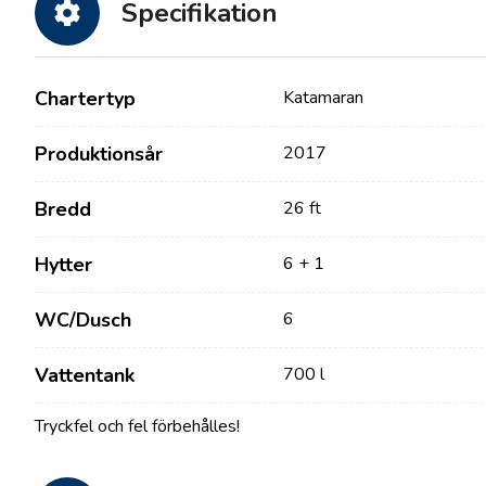
Specifikation
Chartertyp
Katamaran
Produktionsår
2017
Bredd
26 ft
Hytter
6 + 1
Kontakt
Vår Flotta
WC/Dusch
6
Nyheter / Blogg
Segelbåtar
Om oss
Motorbåtar
Vattentank
700 l
Partners
Katamaraner
Tryckfel och fel förbehålles!
Vanliga Frågor
Motor Katamaraner