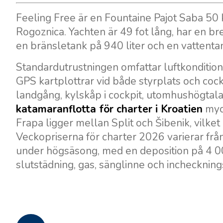
Feeling Free är en Fountaine Pajot Saba 50
Rogoznica. Yachten är 49 fot lång, har en br
en bränsletank på 940 liter och en vattentan
Standardutrustningen omfattar luftkonditione
GPS kartplottrar vid både styrplats och cockpi
landgång, kylskåp i cockpit, utomhushögtalar
katamaranflotta för charter i Kroatien
myck
Frapa ligger mellan Split och Šibenik, vilket 
Veckopriserna för charter 2026 varierar fr
under högsäsong, med en deposition på 4 00
slutstädning, gas, sänglinne och inchecknin