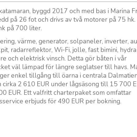
 katamaran, byggd 2017 och med bas i Marina Fr
edd på 26 fot och drivs av två motorer på 75 hk
k på 700 liter.
ring, värme, generator, solpaneler, inverter, au
t, radarreflektor, Wi-Fi, jolle, fast bimini, hydra
e och elektrisk vinsch. Detta gör båten i vår
et väl lämpad för längre seglatser till havs. M
ger enkel tillgång till öarna i centrala Dalmatien
ån cirka 2 610 EUR under lågsäsong till 15 700 
0 EUR. Ett valfritt charterpaket som omfattar
gsservice erbjuds för 490 EUR per bokning.