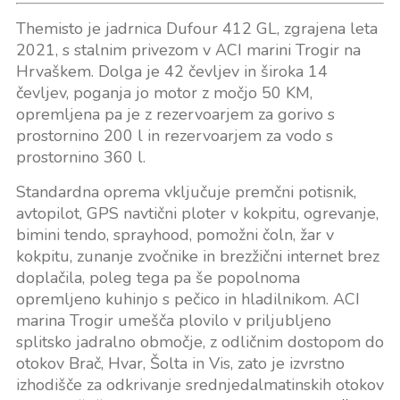
Themisto je jadrnica Dufour 412 GL, zgrajena leta
2021, s stalnim privezom v ACI marini Trogir na
Hrvaškem. Dolga je 42 čevljev in široka 14
čevljev, poganja jo motor z močjo 50 KM,
opremljena pa je z rezervoarjem za gorivo s
prostornino 200 l in rezervoarjem za vodo s
prostornino 360 l.
Standardna oprema vključuje premčni potisnik,
avtopilot, GPS navtični ploter v kokpitu, ogrevanje,
bimini tendo, sprayhood, pomožni čoln, žar v
kokpitu, zunanje zvočnike in brezžični internet brez
doplačila, poleg tega pa še popolnoma
opremljeno kuhinjo s pečico in hladilnikom. ACI
marina Trogir umešča plovilo v priljubljeno
splitsko jadralno območje, z odličnim dostopom do
otokov Brač, Hvar, Šolta in Vis, zato je izvrstno
izhodišče za odkrivanje srednjedalmatinskih otokov