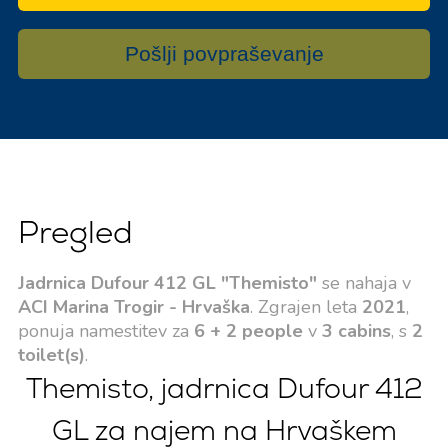
Pošlji povpraševanje
Pregled
Jadrnica Dufour 412 GL "Themisto"
se nahaja v
ACI Marina Trogir - Hrvaška
. Zgrajen leta
2021
,
ponuja namestitev za
6 + 2 people
v
3 cabins
, s
2
toilet(s)
.
Themisto, jadrnica Dufour 412
GL za najem na Hrvaškem