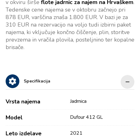
v okviru širše
flote jadrnic za najem na Hrvaškem
.
Tedenske cene najema se v oktobru začnejo pri
878 EUR, varščina znaša 1.800 EUR. V bazi je za
310 EUR na rezervacijo na voljo tudi izbirni paket
najema, ki vključuje končno čiščenje, plin, storitve
prevzema in vračila plovila, posteljnino ter kopalne
brisače.
Specifikacija
Vrsta najema
Jadrnica
Model
Dufour 412 GL
Leto izdelave
2021