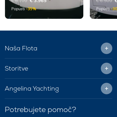
€ 6.100
€ 3.965
€ 6.500
€
Popusti
-35%
Popusti
-3
Naša Flota
Storitve
Angelina Yachting
Potrebujete pomoč?