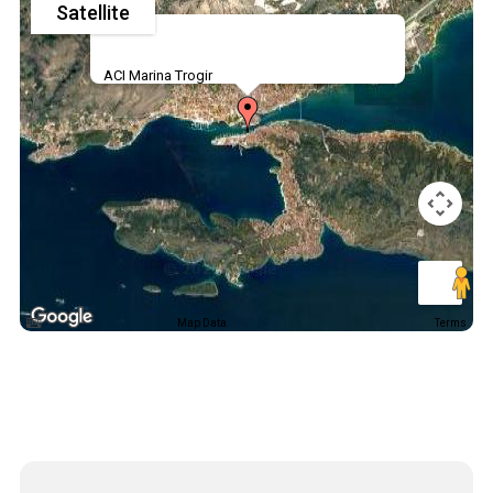
Satellite
ACI Marina Trogir
Map Data
Terms