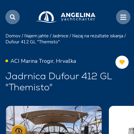
Domov
/
Najem jahte
/
Jadrnice
/
Nazaj na rezultate iskanja
/
Dufour 412 GL "Themisto"
ACI Marina Trogir, Hrvaška
Jadrnica Dufour 412 GL
"Themisto"