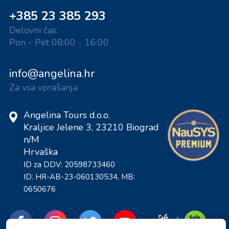
+385 23 385 293
Delovni čas:
Pon - Pet 08:00 - 16:00
info@angelina.hr
Za vsa vprašanja
Angelina Tours d.o.o.
Kraljice Jelene 3, 23210 Biograd
n/M
Hrvaška
ID za DDV: 20598733460
ID: HR-AB-23-060130534, MB:
0650676