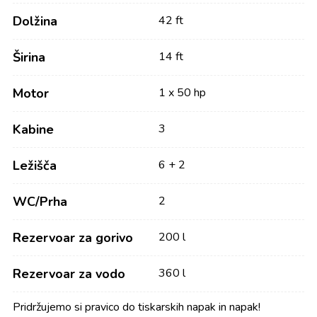
Dolžina
42 ft
Širina
14 ft
Motor
1 x 50 hp
Kabine
3
Ležišča
6 + 2
WC/Prha
2
Rezervoar za gorivo
200 l
Rezervoar za vodo
360 l
Pridržujemo si pravico do tiskarskih napak in napak!