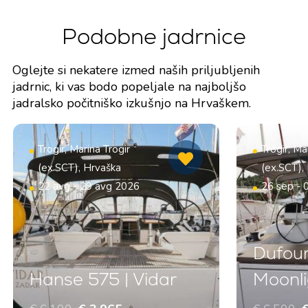
Podobne jadrnice
Oglejte si nekatere izmed naših priljubljenih
jadrnic, ki vas bodo popeljale na najboljšo
jadralsko počitniško izkušnjo na Hrvaškem.
Trogir, Marina Trogir
Trogir, Ma
(ex.SCT), Hrvaška
(ex.SCT),
22 avg - 29 avg 2026
26 sep - 
Dufour
Hanse 575 | Vidar
Moonli