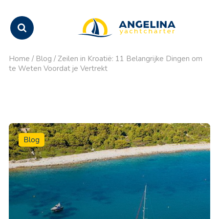
Home
/
Blog
/
Zeilen in Kroatië: 11 Belangrijke Dingen om
te Weten Voordat je Vertrekt
Blog