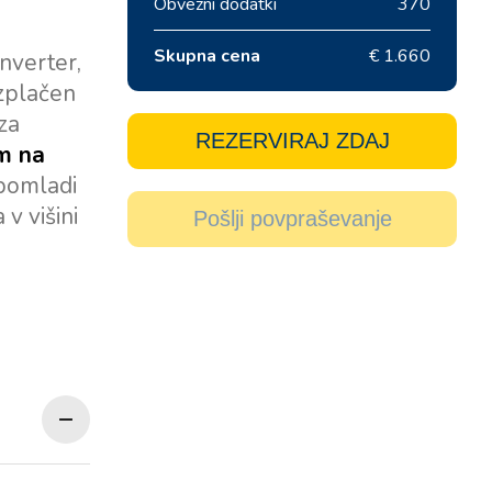
Obvezni dodatki
370
Skupna cena
€ 1.660
nverter,
ezplačen
za
REZERVIRAJ ZDAJ
m na
 pomladi
v višini
Pošlji povpraševanje