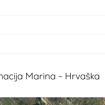
Split Jadralska Regija
Flotila najem jadrnic
Trogir
Naložba v jahte
Dubrovniška jadralska
Valovie - Oddaljeni
regija
Pomočnik za Jadranje
Istrska regija za jadranje
Katamarani Bali za čarter
Kvarnerska regija za
jadranje
acija Marina - Hrvaška