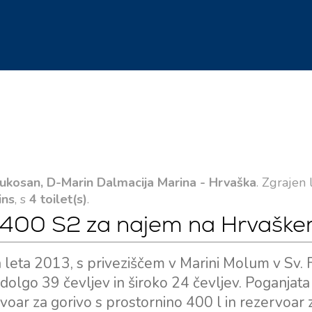
ukosan, D-Marin Dalmacija Marina - Hrvaška
. Zgrajen 
ins
, s
4 toilet(s)
.
 400 S2 za najem na Hrvašk
eta 2013, s priveziščem v Marini Molum v Sv. Fi
e dolgo 39 čevljev in široko 24 čevljev. Poganjat
voar za gorivo s prostornino 400 l in rezervoar 