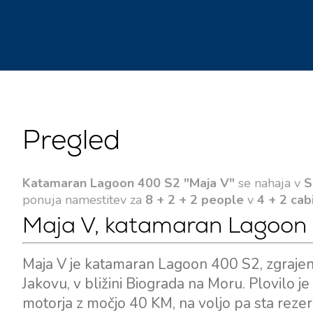
Pregled
Katamaran Lagoon 400 S2 "Maja V"
se nahaja v
S
ponuja namestitev za
8 + 2 + 2 people
v
4 + 2 cab
Maja V, katamaran Lagoon
Maja V je katamaran Lagoon 400 S2, zgrajen l
Jakovu, v bližini Biograda na Moru. Plovilo j
motorja z močjo 40 KM, na voljo pa sta rezer