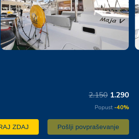
2.150
1.290
Popust
-40%
RAJ ZDAJ
Pošlji povpraševanje