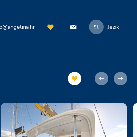
fo@angelina.hr
Jezik
SL