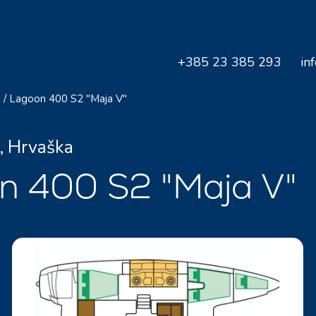
+385 23 385 293
in
a
/
Lagoon 400 S2 "Maja V"
, Hrvaška
n 400 S2 "Maja V"