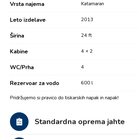
Vrsta najema
Katamaran
Leto izdelave
2013
Širina
24 ft
Kabine
4 + 2
WC/Prha
4
Kontakt
Naša Flota
Rezervoar za vodo
600 l
Novice / Blog
Jadrnice
Pridržujemo si pravico do tiskarskih napak in napak!
O nas
Motorni čolni
Partnerji
Katamarani
Standardna oprema jahte
Pogosta Vprašanja
Motorni katamarani