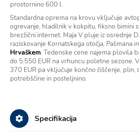
prostornino 600 l.
Standardna oprema na krovu vključuje avtopil
ogrevanje, hladilnik v kokpitu, fiksno bimini 
brezžični internet. Maja V pluje iz osrednje 
raziskovanje Kornatskega otočja, Pašmana in 
Hrvaškem
. Tedenske cene najema plovila b
do 5.550 EUR na vrhuncu poletne sezone. Va
370 EUR pa vključuje končno čiščenje, plin,
potrebščine in posteljnino.
Specifikacija