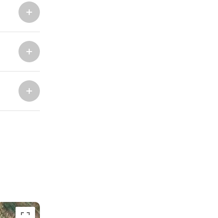
Severne baze
Marina Trogir - SCT
ACI Marina Split
Pula, ACI Marina Pomer
ACI Marina Dubrovnik,
Pula, Marina Polesana
Komolac
Marina Punat, Krk
Marina Lošinj, Mali Lošinj