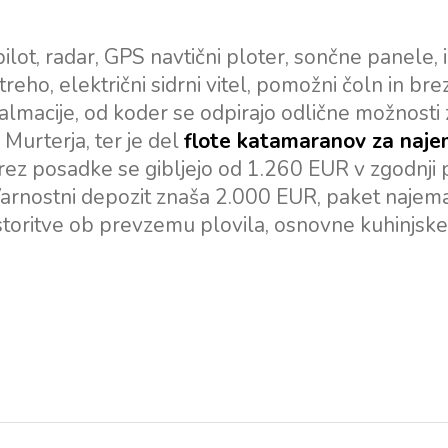
ot, radar, GPS navtični ploter, sončne panele, i
streho, električni sidrni vitel, pomožni čoln in br
Dalmacije, od koder se odpirajo odlične možnosti 
Murterja, ter je del
flote katamaranov za naje
rez posadke se gibljejo od 1.260 EUR v zgodnji
rnostni depozit znaša 2.000 EUR, paket najema 
 storitve ob prevzemu plovila, osnovne kuhinjske