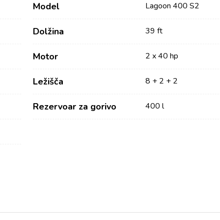
Model
Lagoon 400 S2
Dolžina
39 ft
Motor
2 x 40 hp
Ležišča
8 + 2 + 2
Rezervoar za gorivo
400 l
Storitve
Destinacije
Najem jadrnice brez
Zadarska regija za jadranje
posadke
Biograd na Moru
Najem jadrnice s skiperjem
Šibeniška regija za jadranje
Vodice
Luksuzni najem jahte s
Rogoznica
posadko