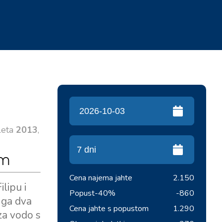
leta
2013
,
em
Cena najema jahte
2.150
lipu i
Popust
-40%
-860
a ga dva
Cena jahte s popustom
1.290
za vodo s