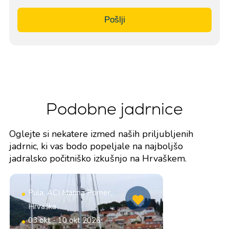
Pošlji
Podobne jadrnice
Oglejte si nekatere izmed naših priljubljenih
jadrnic, ki vas bodo popeljale na najboljšo
jadralsko počitniško izkušnjo na Hrvaškem.
Pula, ACI Marina Pomer,
Hrvaška
03 okt - 10 okt 2026