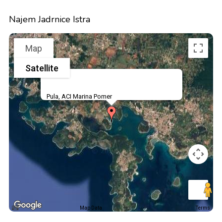
Najem Jadrnice Istra
Map
Satellite
Pula, ACI Marina Pomer
Map Data
Terms