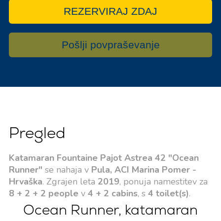
REZERVIRAJ ZDAJ
Pošlji povpraševanje
Pregled
Katamaran Fountaine Pajot Astrea 42 "Ocean
Runner"
se nahaja v
Pula, ACI Marina Pomer -
Hrvaška
. Zgrajen leta
2019
, ponuja namestitev za
8 + 2 + 2 people
v
4 + 2 cabins
, s
4 toilet(s)
.
Ocean Runner, katamaran