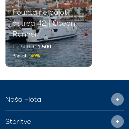
Fountaine pajot
astrea 42 | Ocean
Runner
€ 2.500
€ 1.500
Popusti
-40%
Naša Flota
Storitve