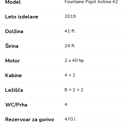
Model
Fountaine Pajot Astrea 42
Leto izdelave
2019
Dolžina
41 ft
Širina
24 ft
Motor
2 x 40 hp
Kabine
4 + 2
Ležišča
8 + 2 + 2
WC/Prha
4
Rezervoar za gorivo
470 l