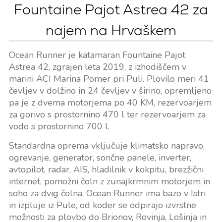
Fountaine Pajot Astrea 42 za
najem na Hrvaškem
Ocean Runner je katamaran Fountaine Pajot
Astrea 42, zgrajen leta 2019, z izhodiščem v
marini ACI Marina Pomer pri Puli. Plovilo meri 41
čevljev v dolžino in 24 čevljev v širino, opremljeno
pa je z dvema motorjema po 40 KM, rezervoarjem
za gorivo s prostornino 470 l ter rezervoarjem za
vodo s prostornino 700 l.
Standardna oprema vključuje klimatsko napravo,
ogrevanje, generator, sončne panele, inverter,
avtopilot, radar, AIS, hladilnik v kokpitu, brezžični
internet, pomožni čoln z zunajkrmnim motorjem in
soho za dvig čolna. Ocean Runner ima bazo v Istri
in izpluje iz Pule, od koder se odpirajo izvrstne
možnosti za plovbo do Brionov, Rovinja, Lošinja in