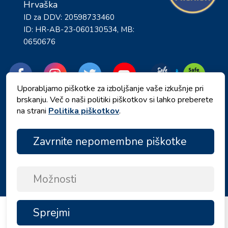
Hrvaška
ID za DDV: 20598733460
ID: HR-AB-23-060130534, MB:
0650676
Uporabljamo piškotke za izboljšanje vaše izkušnje pri
brskanju. Več o naši politiki piškotkov si lahko preberete
na strani
Politika piškotkov
.
Zavrnite nepomembne piškotke
Politika zasebnosti
|
Pogoji in določila
|
Copyright © 2026 by Angelina Tours d.o.o.
Možnosti
Sprejmi
NA
VRH