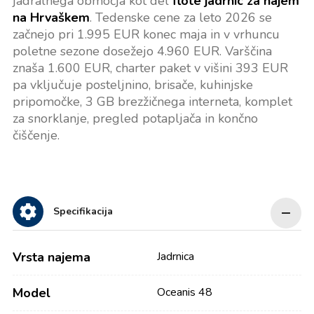
jadralnega območja kot del
flote jadrnic za najem
na Hrvaškem
. Tedenske cene za leto 2026 se
začnejo pri 1.995 EUR konec maja in v vrhuncu
poletne sezone dosežejo 4.960 EUR. Varščina
znaša 1.600 EUR, charter paket v višini 393 EUR
pa vključuje posteljnino, brisače, kuhinjske
pripomočke, 3 GB brezžičnega interneta, komplet
za snorklanje, pregled potapljača in končno
čiščenje.
Specifikacija
Vrsta najema
Jadrnica
Model
Oceanis 48