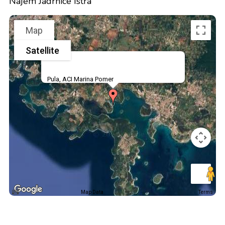
Najem Jadrnice Istra
Map
Satellite
Pula, ACI Marina Pomer
Map Data
Terms