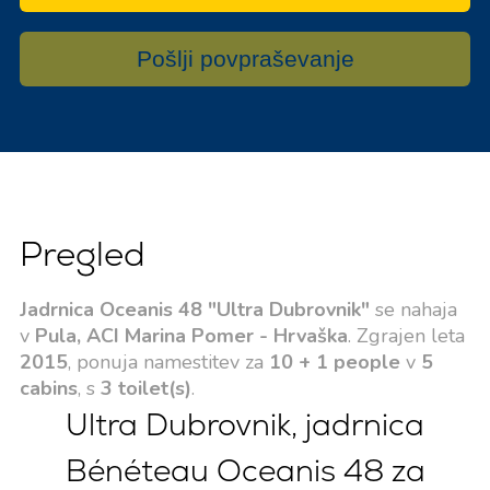
Pošlji povpraševanje
Pregled
Jadrnica Oceanis 48 "Ultra Dubrovnik"
se nahaja
v
Pula, ACI Marina Pomer - Hrvaška
. Zgrajen leta
2015
, ponuja namestitev za
10 + 1 people
v
5
cabins
, s
3 toilet(s)
.
Ultra Dubrovnik, jadrnica
Bénéteau Oceanis 48 za