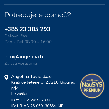
Potrebujete pomoč?
+385 23 385 293
Delovni čas:
Pon - Pet 08:00 - 16:00
info@angelina.hr
Za vsa vprašanja
Angelina Tours d.o.o.
Kraljice Jelene 3, 23210 Biograd
n/M
Hrvaška
ID za DDV: 20598733460
ID: HR-AB-23-060130534, MB: