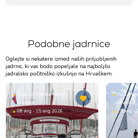
Podobne jadrnice
Oglejte si nekatere izmed naših priljubljenih
jadrnic, ki vas bodo popeljale na najboljšo
jadralsko počitniško izkušnjo na Hrvaškem.
Pula, ACI Marina Pomer,
Pula, Mar
Hrvaška
Hrvaška
08 avg - 15 avg 2026
29 avg - 