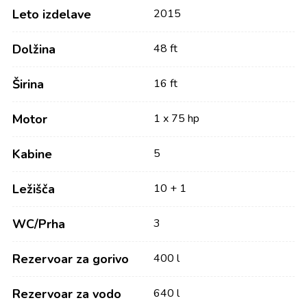
Leto izdelave
2015
Dolžina
48 ft
Širina
16 ft
Motor
1 x 75 hp
Kabine
5
Ležišča
10 + 1
WC/Prha
3
Rezervoar za gorivo
400 l
Rezervoar za vodo
640 l