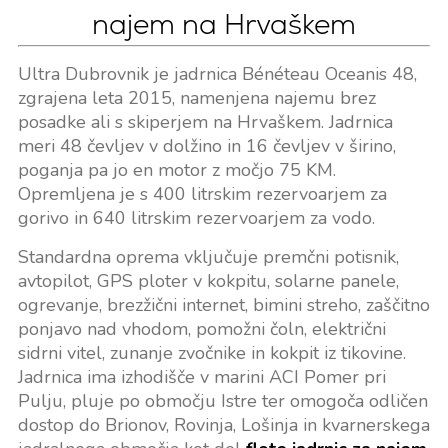
najem na Hrvaškem
Ultra Dubrovnik je jadrnica Bénéteau Oceanis 48,
zgrajena leta 2015, namenjena najemu brez
posadke ali s skiperjem na Hrvaškem. Jadrnica
meri 48 čevljev v dolžino in 16 čevljev v širino,
poganja pa jo en motor z močjo 75 KM.
Opremljena je s 400 litrskim rezervoarjem za
gorivo in 640 litrskim rezervoarjem za vodo.
Standardna oprema vključuje premčni potisnik,
avtopilot, GPS ploter v kokpitu, solarne panele,
ogrevanje, brezžični internet, bimini streho, zaščitno
ponjavo nad vhodom, pomožni čoln, električni
sidrni vitel, zunanje zvočnike in kokpit iz tikovine.
Jadrnica ima izhodišče v marini ACI Pomer pri
Pulju, pluje po območju Istre ter omogoča odličen
dostop do Brionov, Rovinja, Lošinja in kvarnerskega