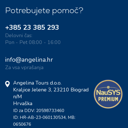
Potrebujete pomoč?
+385 23 385 293
Delovni čas:
Pon - Pet 08:00 - 16:00
info@angelina.hr
Za vsa vprašanja
Angelina Tours d.o.o.
Kraljice Jelene 3, 23210 Biograd
n/M
Hrvaška
ID za DDV: 20598733460
ID: HR-AB-23-060130534, MB:
0650676