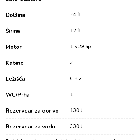
Dolžina
34 ft
Širina
12 ft
Motor
1 x 29 hp
Kabine
3
Ležišča
6 + 2
WC/Prha
1
Rezervoar za gorivo
130 l
Rezervoar za vodo
330 l