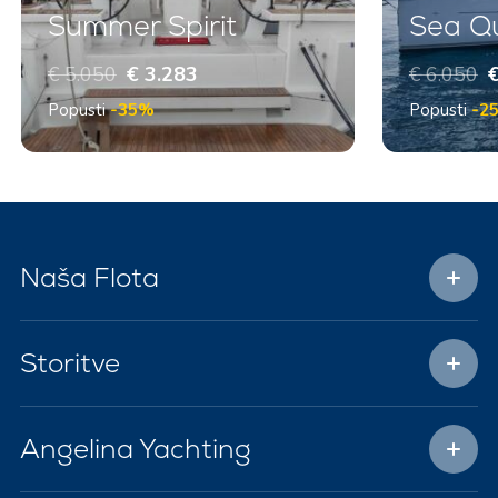
Summer Spirit
Sea Q
€ 5.050
€ 3.283
€ 6.050
€
Popusti
-35%
Popusti
-2
Naša Flota
Storitve
Angelina Yachting