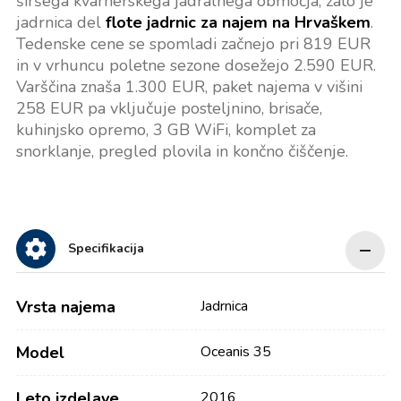
širšega kvarnerskega jadralnega območja, zato je
jadrnica del
flote jadrnic za najem na Hrvaškem
.
Tedenske cene se spomladi začnejo pri 819 EUR
in v vrhuncu poletne sezone dosežejo 2.590 EUR.
Varščina znaša 1.300 EUR, paket najema v višini
258 EUR pa vključuje posteljnino, brisače,
kuhinjsko opremo, 3 GB WiFi, komplet za
snorklanje, pregled plovila in končno čiščenje.
Specifikacija
Vrsta najema
Jadrnica
Model
Oceanis 35
Leto izdelave
2016