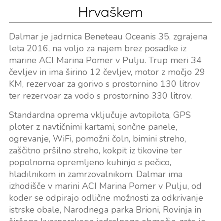
Hrvaškem
Dalmar je jadrnica Beneteau Oceanis 35, zgrajena
leta 2016, na voljo za najem brez posadke iz
marine ACI Marina Pomer v Pulju. Trup meri 34
čevljev in ima širino 12 čevljev, motor z močjo 29
KM, rezervoar za gorivo s prostornino 130 litrov
ter rezervoar za vodo s prostornino 330 litrov.
Standardna oprema vključuje avtopilota, GPS
ploter z navtičnimi kartami, sončne panele,
ogrevanje, WiFi, pomožni čoln, bimini streho,
zaščitno pršilno streho, kokpit iz tikovine ter
popolnoma opremljeno kuhinjo s pečico,
hladilnikom in zamrzovalnikom. Dalmar ima
izhodišče v marini ACI Marina Pomer v Pulju, od
koder se odpirajo odlične možnosti za odkrivanje
istrske obale, Narodnega parka Brioni, Rovinja in