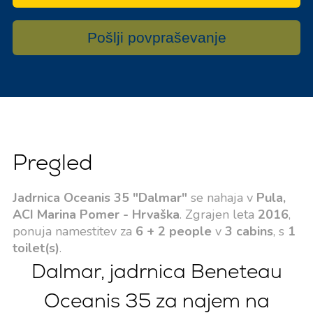
Pošlji povpraševanje
Pregled
Jadrnica Oceanis 35 "Dalmar"
se nahaja v
Pula,
ACI Marina Pomer - Hrvaška
. Zgrajen leta
2016
,
ponuja namestitev za
6 + 2 people
v
3 cabins
, s
1
toilet(s)
.
Dalmar, jadrnica Beneteau
Oceanis 35 za najem na