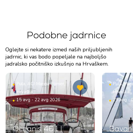
Podobne jadrnice
Oglejte si nekatere izmed naših priljubljenih
jadrnic, ki vas bodo popeljale na najboljšo
jadralsko počitniško izkušnjo na Hrvaškem.
Pula, ACI Marina Pomer,
Pula, Mar
Hrvaška
Hrvaška
15 avg - 22 avg 2026
29 avg - 
Oceanis 46.1 |
Bavari