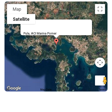
Map
Satellite
Pula, ACI Marina Pomer
Map Data
Terms