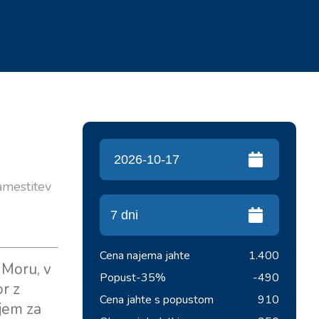
amestitev
Cena najema jahte
1.400
 Moru, v
Popust
-35%
-490
or z
Cena jahte s popustom
910
rjem za