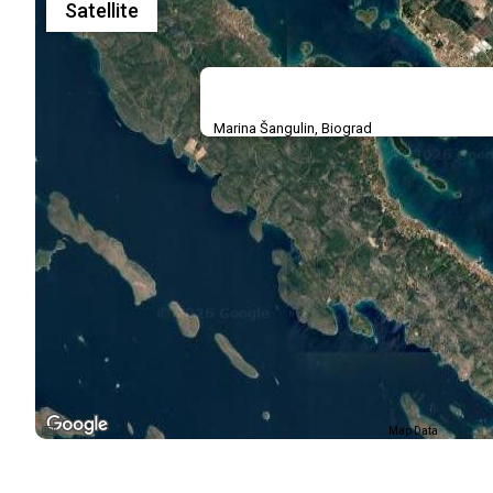
Satellite
Marina Šangulin, Biograd
Map Data