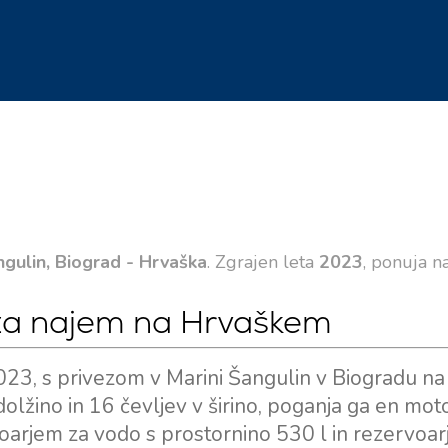
gulin, Biograd - Hrvaška
. Zgrajen leta
2023
, ponuja n
 za najem na Hrvaškem
023, s privezom v Marini Šangulin v Biogradu na
dolžino in 16 čevljev v širino, poganja ga en mot
oarjem za vodo s prostornino 530 l in rezervoa