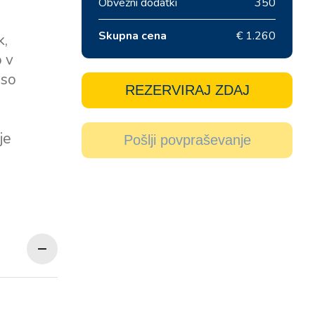
Obvezni dodatki
350
Skupna cena
€ 1.260
k,
o v
 so
REZERVIRAJ ZDAJ
je
Pošlji povpraševanje