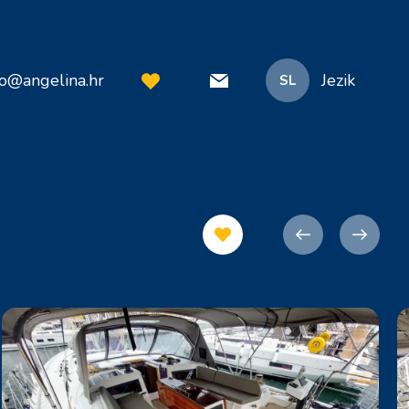
fo@angelina.hr
Jezik
SL