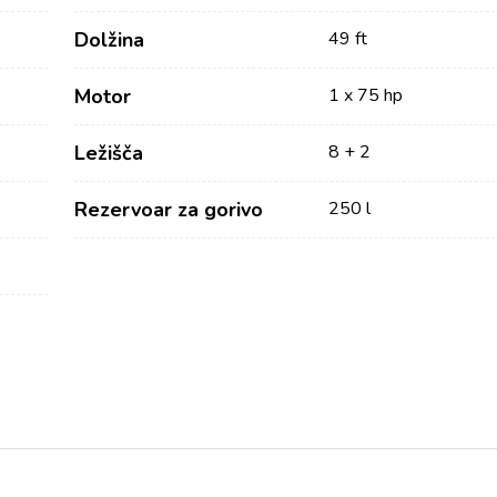
Dolžina
49 ft
Motor
1 x 75 hp
Ležišča
8 + 2
Rezervoar za gorivo
250 l
Storitve
Destinacije
Najem jadrnice brez
Zadarska regija za jadranje
posadke
Biograd na Moru
Najem jadrnice s skiperjem
Šibeniška regija za jadranje
Vodice
Luksuzni najem jahte s
Rogoznica
posadko