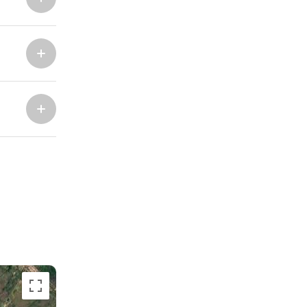
Severne baze
Marina Trogir - SCT
ACI Marina Split
Pula, ACI Marina Pomer
ACI Marina Dubrovnik,
Pula, Marina Polesana
Komolac
Marina Punat, Krk
Marina Lošinj, Mali Lošinj