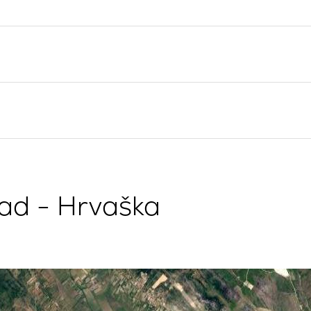
Split Jadralska Regija
Flotila najem jadrnic
Trogir
Naložba v jahte
Dubrovniška jadralska
Valovie - Oddaljeni
regija
Pomočnik za Jadranje
Istrska regija za jadranje
Katamarani Bali za čarter
Kvarnerska regija za
jadranje
rad - Hrvaška