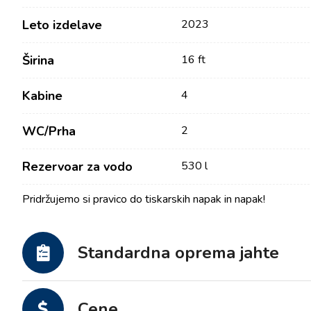
Leto izdelave
2023
Širina
16 ft
Kabine
4
WC/Prha
2
Rezervoar za vodo
530 l
Kontakt
Naša Flota
Pridržujemo si pravico do tiskarskih napak in napak!
Novice / Blog
Jadrnice
O nas
Motorni čolni
Standardna oprema jahte
Partnerji
Katamarani
Pogosta Vprašanja
Motorni katamarani
Cene