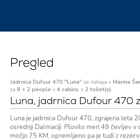
Pregled
Jadrnica Dufour 470 "Luna"
se nahaja v
Marina Šan
za
8 + 2 people
v
4 cabins
, s
2 toilet(s)
.
Luna, jadrnica Dufour 470
Luna je jadrnica Dufour 470, zgrajena leta 2
osrednji Dalmaciji. Plovilo meri 49 čevljev v 
močjo 75 KM, opremljeno pa je tudi z rezerv