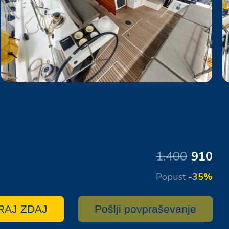
1.400
910
Popust
-35%
RAJ ZDAJ
Pošlji povpraševanje