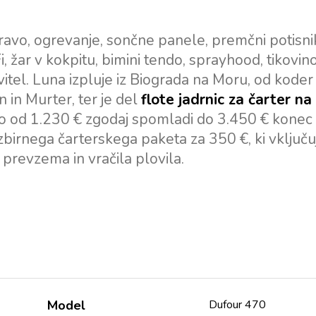
avo, ogrevanje, sončne panele, premčni potisni
i, žar v kokpitu, bimini tendo, sprayhood, tikovin
 vitel. Luna izpluje iz Biograda na Moru, od koder
 in Murter, ter je del
flote jadrnic za čarter na
jo od 1.230 € zgodaj spomladi do 3.450 € konec
zbirnega čarterskega paketa za 350 €, ki vključu
e prevzema in vračila plovila.
Model
Dufour 470