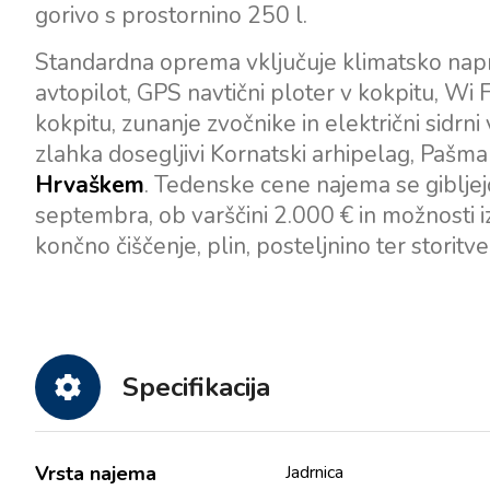
gorivo s prostornino 250 l.
Standardna oprema vključuje klimatsko napr
avtopilot, GPS navtični ploter v kokpitu, Wi F
kokpitu, zunanje zvočnike in električni sidrni
zlahka dosegljivi Kornatski arhipelag, Pašman
Hrvaškem
. Tedenske cene najema se giblje
septembra, ob varščini 2.000 € in možnosti i
končno čiščenje, plin, posteljnino ter storitv
Specifikacija
Vrsta najema
Jadrnica