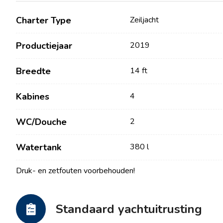
Charter Type
Zeiljacht
Productiejaar
2019
Breedte
14 ft
Kabines
4
WC/Douche
2
Contact
Onze Vloot
Watertank
380 l
Nieuws / Blog
Zeilboten
Druk- en zetfouten voorbehouden!
Over ons
Motorboten
Partners
Catamarans
Standaard yachtuitrusting
Veelgestelde Vragen
Motorcatamarans