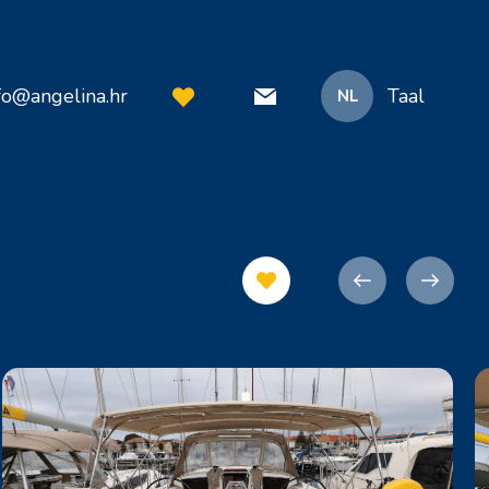
fo@angelina.hr
Taal
NL