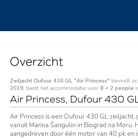
Overzicht
Zeiljacht Dufour 430 GL "Air Princess"
bevindt zic
2019
, biedt het accommodatie voor
8 + 2 people
i
Air Princess, Dufour 430 GL 
Air Princess is een Dufour 430 GL zeiljach
vanuit Marina Šangulin in Biograd na Moru. H
aangedreven door één motor van 40 pk en is