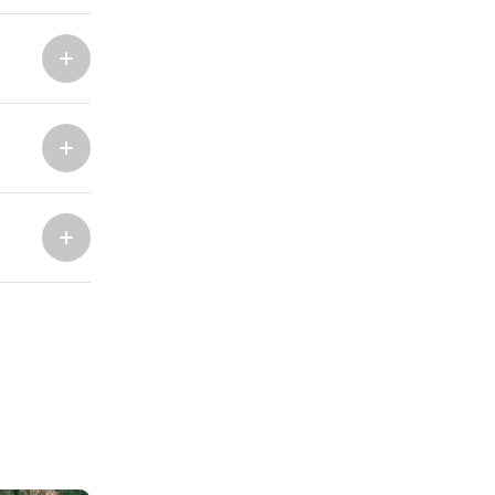
Marina Trogir - ACI
Noordelijke Bases
Marina Trogir - SCT
ACI Marina Split
Pula, ACI Marina Pomer
ACI Marina Dubrovnik,
Pula, Marina Polesana
Komolac
Marina Punat, Krk
Marina Lošinj, Mali Lošinj