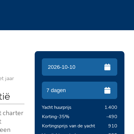
t jaar
tië
Yacht huurprijs
1.400
t charter
Korting
-35%
-490
t
Kortingsprijs van de yacht
910
 een