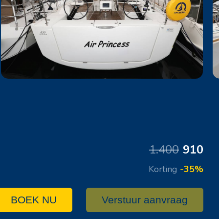
1.400
910
Korting
-35%
BOEK NU
Verstuur aanvraag