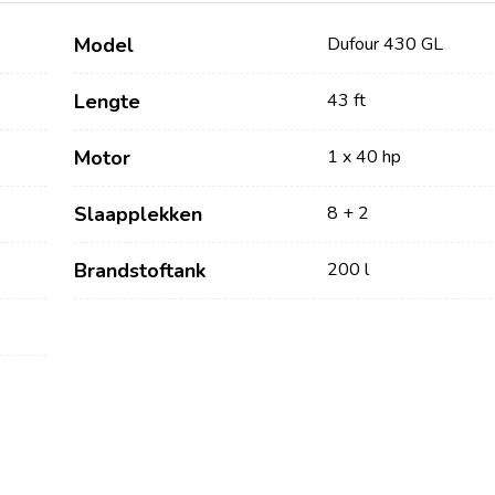
Model
Dufour 430 GL
Lengte
43 ft
Motor
1 x 40 hp
Slaapplekken
8 + 2
Brandstoftank
200 l
Diensten
Bestemmingen
Bareboat Jachtverhuur
Zeilregio Zadar
Biograd na Moru
Jachtcharter met Schipper
Šibenik Zeilregio
Luxe Bemande
Vodice
Jachtverhuur
Rogoznica