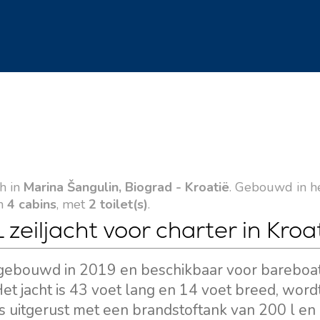
h in
Marina Šangulin, Biograd - Kroatië
. Gebouwd in he
n
4 cabins
, met
2 toilet(s)
.
zeiljacht voor charter in Kroa
t, gebouwd in 2019 en beschikbaar voor bareboa
et jacht is 43 voet lang en 14 voet breed, word
 uitgerust met een brandstoftank van 200 l en