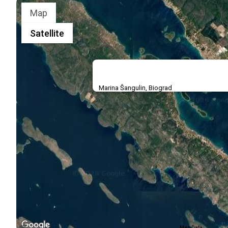
Map
Satellite
Marina Šangulin, Biograd
Map Data