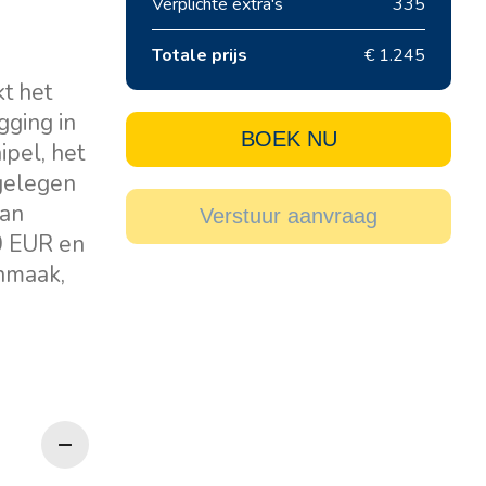
Verplichte extra's
335
Totale prijs
€ 1.245
kt het
gging in
BOEK NU
ipel, het
 gelegen
van
Verstuur aanvraag
0 EUR en
onmaak,