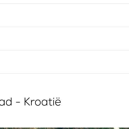
Flottielje Jachtverhuur
Zeilregio Split
Valovie -
Trogir
Afstandszeilassistent
Dubrovnik Zeilregio
Bali catamarans te huur
Istrië Zeilregio
Zeilregio Kvarner
ad - Kroatië