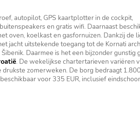
ef, autopilot, GPS kaartplotter in de cockpit,
, buitenspeakers en gratis wifi. Daarnaast beschi
et oven, koelkast en gasfornuizen. Dankzij de li
et jacht uitstekende toegang tot de Kornati arch
Šibenik. Daarmee is het een bijzonder gunstig
roatië
. De wekelijkse chartertarieven variëren 
de drukste zomerweken. De borg bedraagt 1.80
t beschikbaar voor 335 EUR, inclusief eindscho