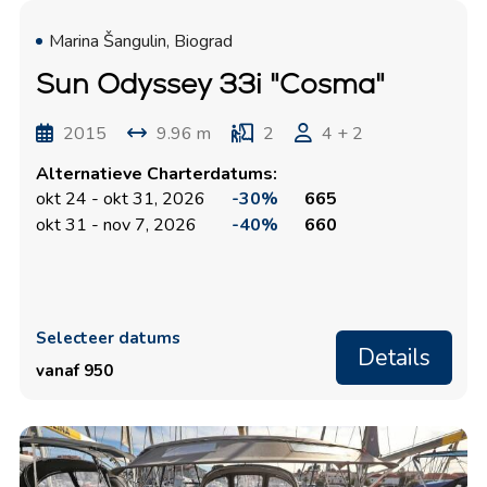
Marina Šangulin, Biograd
Sun Odyssey 33i "Cosma"
2015
9.96 m
2
4 + 2
Alternatieve Charterdatums:
okt 24 - okt 31, 2026
-30%
665
okt 31 - nov 7, 2026
-40%
660
Selecteer datums
Details
vanaf 950