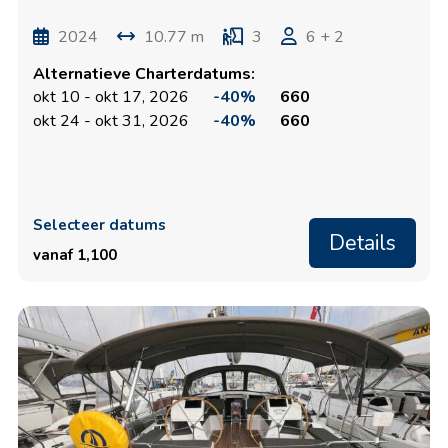
2024
10.77 m
3
6 + 2
Alternatieve Charterdatums:
okt 10 - okt 17, 2026
-40%
660
okt 24 - okt 31, 2026
-40%
660
Selecteer datums
Details
vanaf 1,100