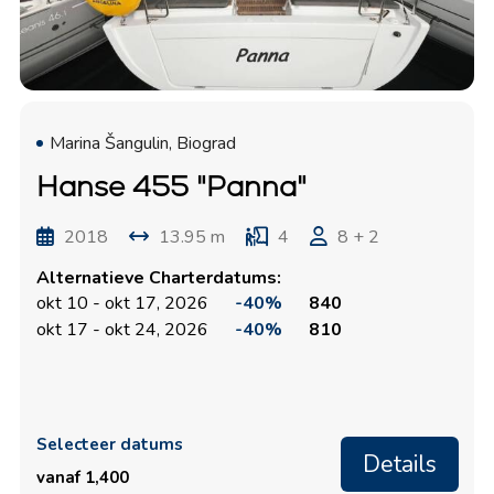
Marina Šangulin, Biograd
Hanse 455 "Panna"
2018
13.95 m
4
8 + 2
Alternatieve Charterdatums:
okt 10 - okt 17, 2026
-40%
840
okt 17 - okt 24, 2026
-40%
810
Selecteer datums
Details
vanaf 1,400