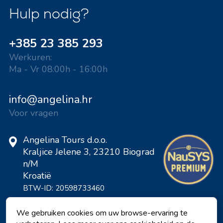
Hulp nodig?
+385 23 385 293
Werkuren:
Ma - Vr 08:00h - 16:00h
info@angelina.hr
Voor vragen
Angelina Tours d.o.o.
Kraljice Jelene 3, 23210 Biograd
n/M
Kroatië
BTW-ID: 20598733460
ID: HR-AB-23-060130534, MB:
0650676
We gebruiken cookies om uw browse-ervaring te