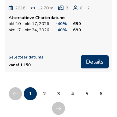
2018
12.70 m
3
6 + 2
Alternatieve Charterdatums:
okt 10 - okt 17, 2026
-40%
690
okt 17 - okt 24, 2026
-40%
690
Selecteer datums
Details
vanaf 1,150
1
2
3
4
5
6