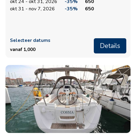
okt 24 - okt 31, 2026
-35%
650
okt 31 - nov 7, 2026
-35%
650
Selecteer datums
Details
vanaf 1,000