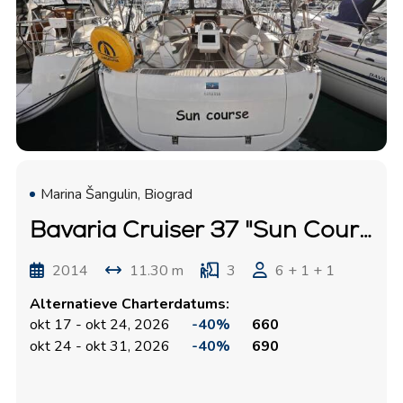
Marina Šangulin, Biograd
Bavaria Cruiser 37 "Sun Course"
2014
11.30 m
3
6 + 1 + 1
Alternatieve Charterdatums:
okt 17 - okt 24, 2026
-40%
660
okt 24 - okt 31, 2026
-40%
690