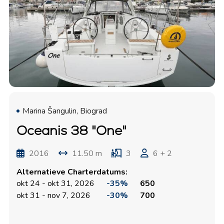
Marina Šangulin, Biograd
Oceanis 38 "One"
2016
11.50 m
3
6 + 2
Alternatieve Charterdatums:
okt 24 - okt 31, 2026
-35%
650
okt 31 - nov 7, 2026
-30%
700