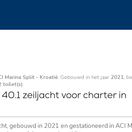
I Marina Split - Kroatië
. Gebouwd in het jaar
2021
, b
2 toilet(s)
.
0.1 zeiljacht voor charter in
acht, gebouwd in 2021 en gestationeerd in ACI M