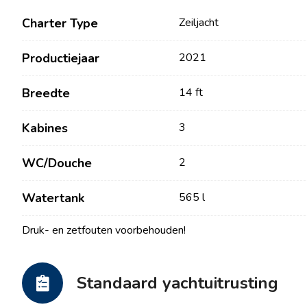
Charter Type
Zeiljacht
Productiejaar
2021
Breedte
14 ft
Kabines
3
WC/Douche
2
Contact
Onze Vloot
Watertank
565 l
Nieuws / Blog
Zeilboten
Druk- en zetfouten voorbehouden!
Over ons
Motorboten
Partners
Catamarans
Standaard yachtuitrusting
Veelgestelde Vragen
Motorcatamarans