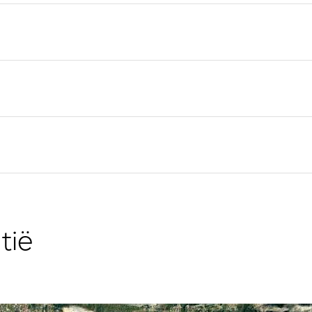
Flottielje Jachtverhuur
Zeilregio Split
Valovie -
Trogir
Afstandszeilassistent
Dubrovnik Zeilregio
Bali catamarans te huur
Istrië Zeilregio
Zeilregio Kvarner
tië