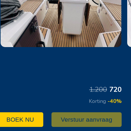
1.200
720
Korting
-40%
BOEK NU
Verstuur aanvraag