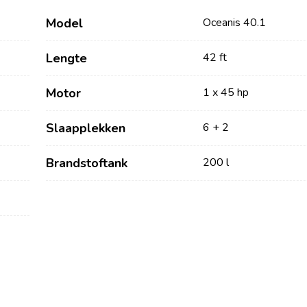
Model
Oceanis 40.1
Lengte
42 ft
Motor
1 x 45 hp
Slaapplekken
6 + 2
Brandstoftank
200 l
Diensten
Bestemmingen
Bareboat Jachtverhuur
Zeilregio Zadar
Biograd na Moru
Jachtcharter met Schipper
Šibenik Zeilregio
Luxe Bemande
Vodice
Jachtverhuur
Rogoznica