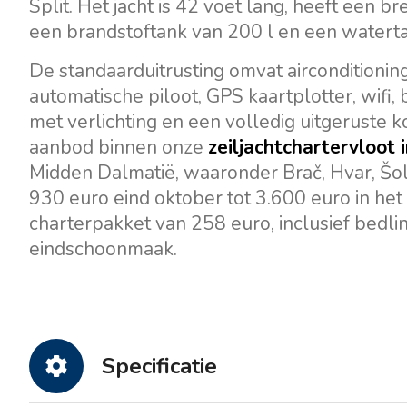
Split. Het jacht is 42 voet lang, heeft een 
een brandstoftank van 200 l en een waterta
De standaarduitrusting omvat airconditioni
automatische piloot, GPS kaartplotter, wifi,
met verlichting en een volledig uitgeruste k
aanbod binnen onze
zeiljachtchartervloot 
Midden Dalmatië, waaronder Brač, Hvar, Šolt
930 euro eind oktober tot 3.600 euro in he
charterpakket van 258 euro, inclusief bedli
eindschoonmaak.
Specificatie