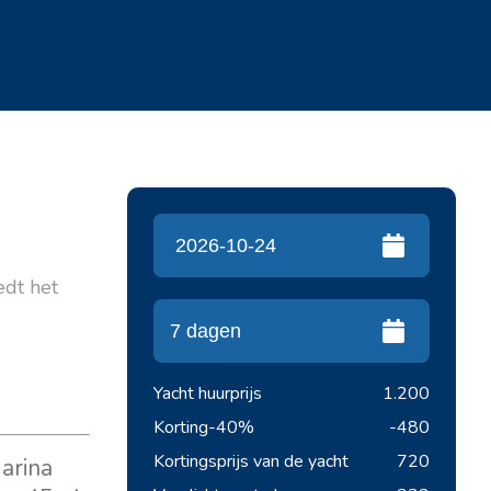
iedt het
Yacht huurprijs
1.200
Korting
-40%
-480
Kortingsprijs van de yacht
720
arina