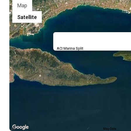
Map
Satellite
ACI Marina Split
Map Data