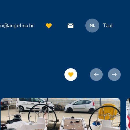
fo@angelina.hr
Taal
NL