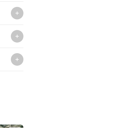
Marina Trogir - ACI
Noordelijke Bases
Marina Trogir - SCT
ACI Marina Split
Pula, ACI Marina Pomer
ACI Marina Dubrovnik,
Pula, Marina Polesana
Komolac
Marina Punat, Krk
Marina Lošinj, Mali Lošinj