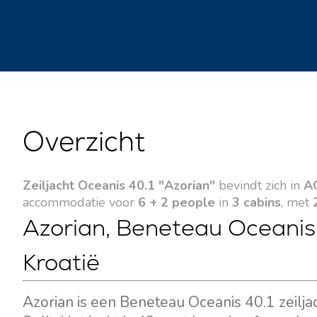
Overzicht
Zeiljacht Oceanis 40.1 "Azorian"
bevindt zich in
AC
accommodatie voor
6 + 2 people
in
3 cabins
, met
Azorian, Beneteau Oceanis 4
Kroatië
Azorian is een Beneteau Oceanis 40.1 zeilj