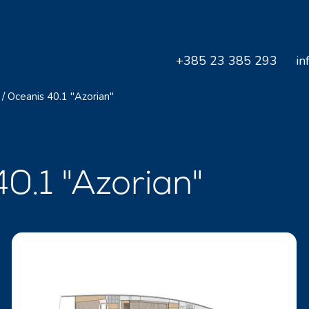
+385 23 385 293
in
/
Oceanis 40.1 "Azorian"
40.1 "Azorian"