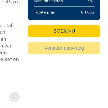
an 45 pk,
Verplichte extra's
332
Totale prijs
€ 1.052
uiptafel
BOEK NU
dit
van
en van
Verstuur aanvraag
een
kelset en