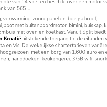
breedte van 14 voet en beschikt over een motor v
nk van 565 l.
ng, verwarming, zonnepanelen, boegschroef,
 bijboot met buitenboordmotor, bimini, buiskap, k
ombuis met oven en koelkast. Vanuit Split biedt 
in Kroatië
uitstekende toegang tot de eilanden 
a en Vis. De wekelijkse chartertarieven variër
t hoogseizoen, met een borg van 1.600 euro en 
nnen, handdoeken, keukengerei, 3 GB wifi, snor