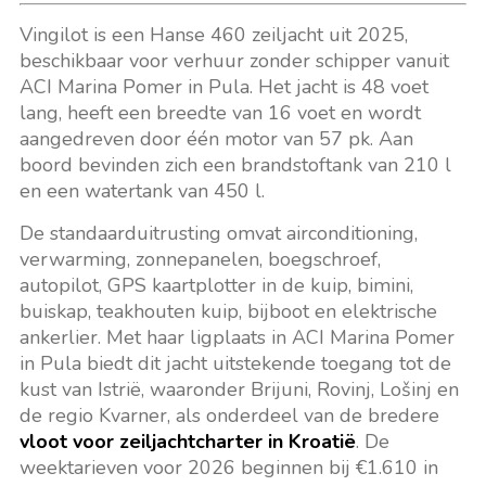
Vingilot is een Hanse 460 zeiljacht uit 2025,
beschikbaar voor verhuur zonder schipper vanuit
ACI Marina Pomer in Pula. Het jacht is 48 voet
lang, heeft een breedte van 16 voet en wordt
aangedreven door één motor van 57 pk. Aan
boord bevinden zich een brandstoftank van 210 l
en een watertank van 450 l.
De standaarduitrusting omvat airconditioning,
verwarming, zonnepanelen, boegschroef,
autopilot, GPS kaartplotter in de kuip, bimini,
buiskap, teakhouten kuip, bijboot en elektrische
ankerlier. Met haar ligplaats in ACI Marina Pomer
in Pula biedt dit jacht uitstekende toegang tot de
kust van Istrië, waaronder Brijuni, Rovinj, Lošinj en
de regio Kvarner, als onderdeel van de bredere
vloot voor zeiljachtcharter in Kroatië
. De
weektarieven voor 2026 beginnen bij €1.610 in