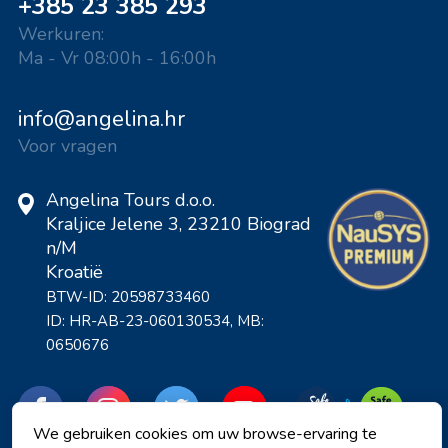
+385 23 385 293
Werkuren:
Ma - Vr 08:00h - 16:00h
info@angelina.hr
Voor vragen
Angelina Tours d.o.o.
Kraljice Jelene 3, 23210 Biograd
n/M
Kroatië
BTW-ID: 20598733460
ID: HR-AB-23-060130534, MB:
0650676
We gebruiken cookies om uw browse-ervaring te