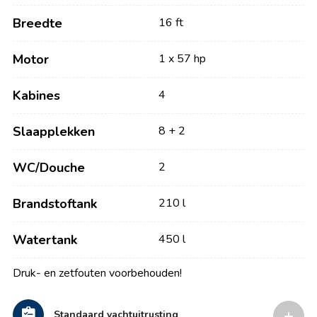
Breedte
16 ft
Motor
1 x 57 hp
Kabines
4
Slaapplekken
8 + 2
WC/Douche
2
Brandstoftank
210 l
Watertank
450 l
Druk- en zetfouten voorbehouden!
Standaard yachtuitrusting