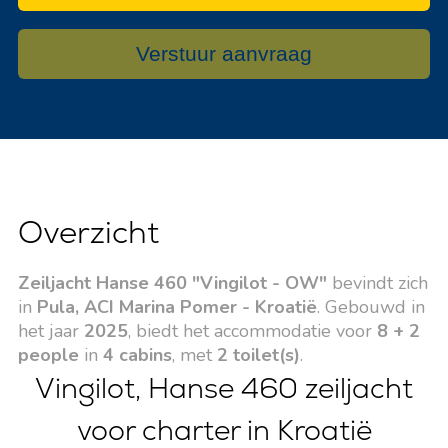
Verstuur aanvraag
Overzicht
Zeiljacht Hanse 460 "Vingilot - OW"
bevindt zich
in
Pula, ACI Marina Pomer - Kroatië
. Gebouwd in
het jaar
2025
, biedt het accommodatie voor
8 + 2
people
in
4 cabins
, met
2 toilet(s)
.
Vingilot, Hanse 460 zeiljacht
voor charter in Kroatië