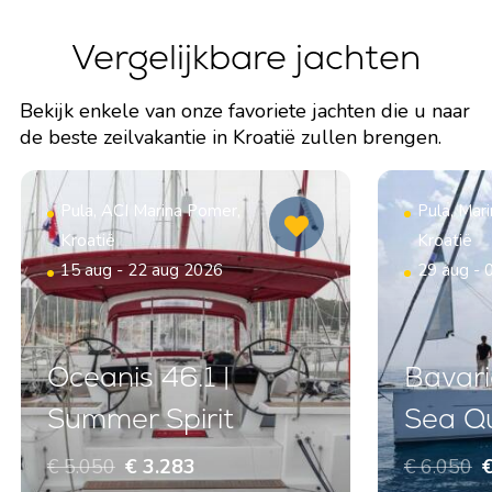
Vergelijkbare jachten
Bekijk enkele van onze favoriete jachten die u naar
de beste zeilvakantie in Kroatië zullen brengen.
Pula, ACI Marina Pomer,
Pula, Mar
Kroatië
Kroatië
15 aug - 22 aug 2026
29 aug - 
Oceanis 46.1 |
Bavari
Summer Spirit
Sea Q
€ 5.050
€ 3.283
€ 6.050
€