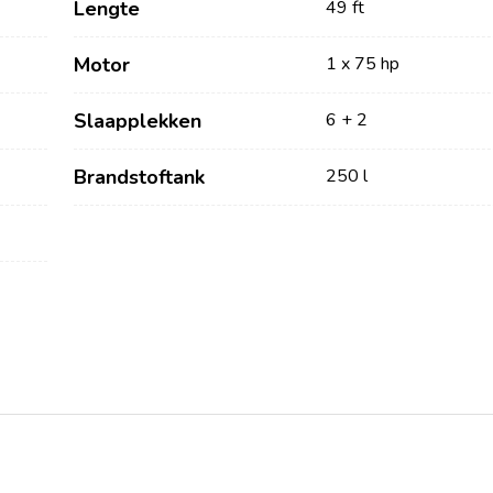
Lengte
49 ft
Motor
1 x 75 hp
Slaapplekken
6 + 2
Brandstoftank
250 l
Diensten
Bestemmingen
Bareboat Jachtverhuur
Zeilregio Zadar
Biograd na Moru
Jachtcharter met Schipper
Šibenik Zeilregio
Luxe Bemande
Vodice
Jachtverhuur
Rogoznica