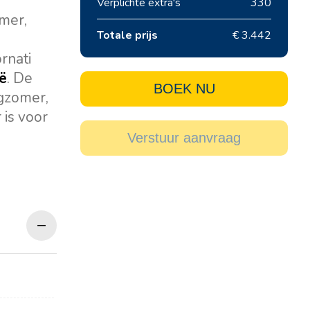
Verplichte extra's
330
mer,
Totale prijs
€ 3.442
rnati
ië
. De
BOEK NU
ogzomer,
 is voor
Verstuur aanvraag