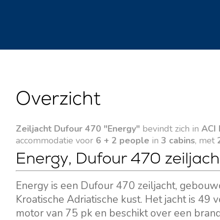
Overzicht
Zeiljacht Dufour 470 "Energy"
bevindt zich in
ACI 
accommodatie voor
6 + 2 people
in
3 cabins
, met
Energy, Dufour 470 zeiljach
Energy is een Dufour 470 zeiljacht, gebouw
Kroatische Adriatische kust. Het jacht is 4
motor van 75 pk en beschikt over een brand