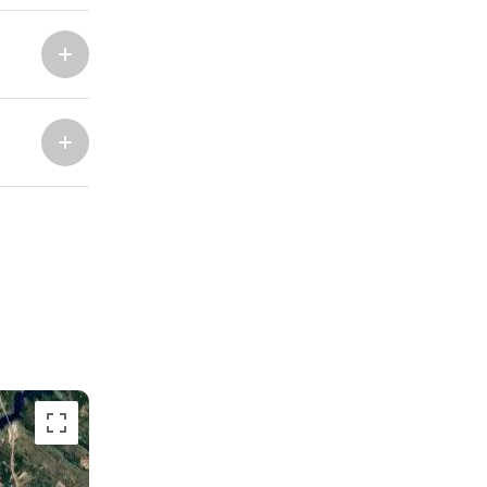
Marina Trogir - ACI
Noordelijke Bases
Marina Trogir - SCT
ACI Marina Split
Pula, ACI Marina Pomer
ACI Marina Dubrovnik,
Pula, Marina Polesana
Komolac
Marina Punat, Krk
Marina Lošinj, Mali Lošinj