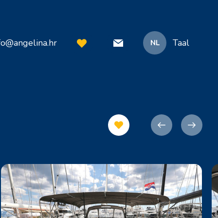
fo@angelina.hr
Taal
NL