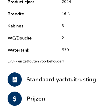
Productiejaar
2024
Breedte
16 ft
Kabines
3
WC/Douche
2
Watertank
530 l
Druk- en zetfouten voorbehouden!
Contact
Onze Vloot
Nieuws / Blog
Zeilboten
Standaard yachtuitrusting
Over ons
Motorboten
Partners
Catamarans
Prijzen
Veelgestelde Vragen
Motorcatamarans