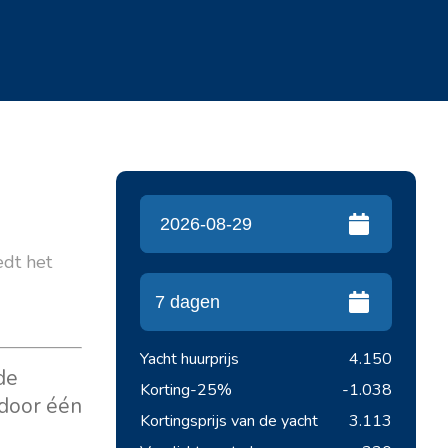
iedt het
Yacht huurprijs
4.150
de
Korting
-25%
-1.038
 door één
Kortingsprijs van de yacht
3.113