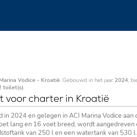
Marina Vodice - Kroatië
. Gebouwd in het jaar
2024
, b
2 toilet(s)
.
t voor charter in Kroatië
d in 2024 en gelegen in ACI Marina Vodice aan 
9 voet lang en 16 voet breed, wordt aangedreven
stoftank van 250 l en een watertank van 530 l.