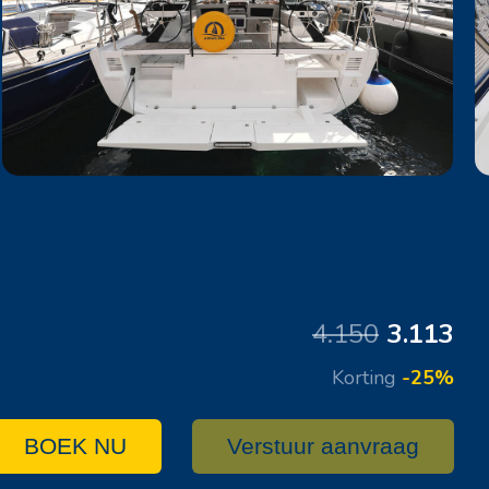
4.150
3.113
Korting
-25%
BOEK NU
Verstuur aanvraag