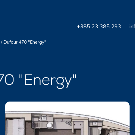
+385 23 385 293
in
/
Dufour 470 "Energy"
470 "Energy"