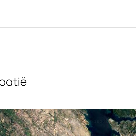
Flottielje Jachtverhuur
Zeilregio Split
Valovie -
Trogir
Afstandszeilassistent
Dubrovnik Zeilregio
Bali catamarans te huur
Istrië Zeilregio
Zeilregio Kvarner
oatië