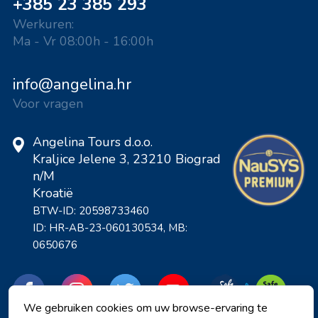
+385 23 385 293
Werkuren:
Ma - Vr 08:00h - 16:00h
info@angelina.hr
Voor vragen
Angelina Tours d.o.o.
Kraljice Jelene 3, 23210 Biograd
n/M
Kroatië
BTW-ID: 20598733460
ID: HR-AB-23-060130534, MB:
0650676
We gebruiken cookies om uw browse-ervaring te