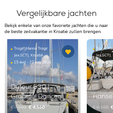
Vergelijkbare jachten
Bekijk enkele van onze favoriete jachten die u naar
de beste zeilvakantie in Kroatië zullen brengen.
Trogir, Marina Trogir
Trogir, Ma
(ex.SCT), Kroatië
(ex.SCT),
15 aug - 22 aug 2026
22 aug - 
Dufour 530 |
Graceful Dancer
Hanse 
€ 7.000
€ 4.550
€ 6.100
€