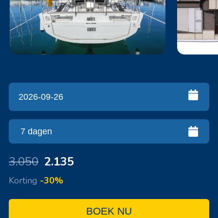
3.050
2.135
Korting
-30%
BOEK NU