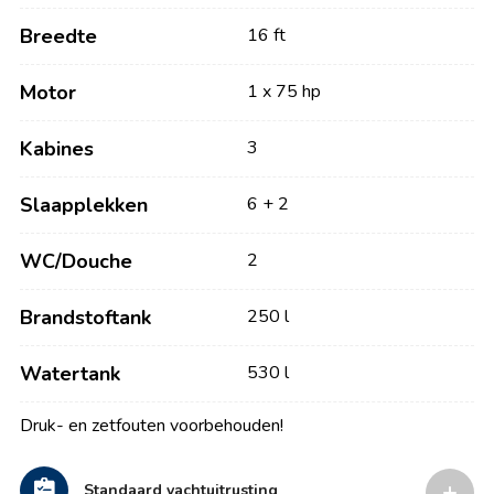
Breedte
16 ft
Motor
1 x 75 hp
Kabines
3
Slaapplekken
6 + 2
WC/Douche
2
Brandstoftank
250 l
Watertank
530 l
Druk- en zetfouten voorbehouden!
Standaard yachtuitrusting