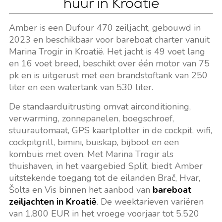
huur in Kroatië
Amber is een Dufour 470 zeiljacht, gebouwd in
2023 en beschikbaar voor bareboat charter vanuit
Marina Trogir in Kroatië. Het jacht is 49 voet lang
en 16 voet breed, beschikt over één motor van 75
pk en is uitgerust met een brandstoftank van 250
liter en een watertank van 530 liter.
De standaarduitrusting omvat airconditioning,
verwarming, zonnepanelen, boegschroef,
stuurautomaat, GPS kaartplotter in de cockpit, wifi,
cockpitgrill, bimini, buiskap, bijboot en een
kombuis met oven. Met Marina Trogir als
thuishaven, in het vaargebied Split, biedt Amber
uitstekende toegang tot de eilanden Brač, Hvar,
Šolta en Vis binnen het aanbod van
bareboat
zeiljachten in Kroatië
. De weektarieven variëren
van 1.800 EUR in het vroege voorjaar tot 5.520