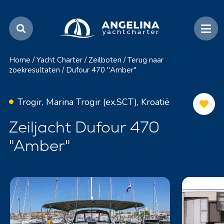
Home
/
Yacht Charter
/
Zeilboten
/
Terug naar
zoekresultaten
/
Dufour 470 "Amber"
Trogir, Marina Trogir (ex.SCT), Kroatië
Zeiljacht Dufour 470
"Amber"