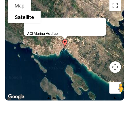
Map
Satellite
ACI Marina Vodice
Map Data
Terms