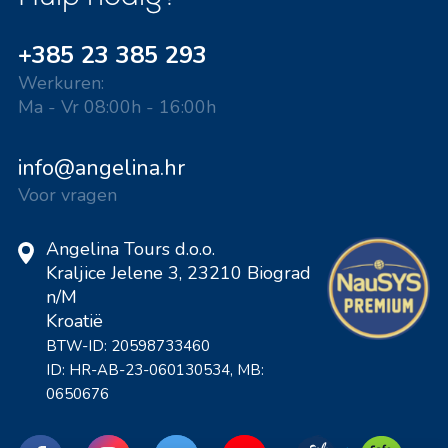
+385 23 385 293
Werkuren:
Ma - Vr 08:00h - 16:00h
info@angelina.hr
Voor vragen
Angelina Tours d.o.o.
Kraljice Jelene 3, 23210 Biograd
n/M
Kroatië
BTW-ID: 20598733460
ID: HR-AB-23-060130534, MB:
0650676