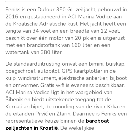
Feniks is een Dufour 350 GL zeiljacht, gebouwd in
2016 en gestationeerd in ACI Marina Vodice aan
de Kroatische Adriatische kust. Het jacht heeft een
lengte van 34 voet en een breedte van 12 voet,
beschikt over één motor van 20 pk en is uitgerust
met een brandstoftank van 160 liter en een
watertank van 380 liter.
De standaarduitrusting omvat een bimini, buiskap,
boegschroef, autopilot, GPS kaartplotter in de
kuip, windinstrument, elektrische ankerlier, bijboot
en omvormer. Gratis wifi is eveneens beschikbaar.
ACI Marina Vodice ligt in het vaargebied van
Šibenik en biedt uitstekende toegang tot de
Kornati archipel, de monding van de rivier Krka en
de eilanden Prvić en Zlarin. Daarmee is Feniks een
representatieve keuze binnen de
bareboat
zeiljachten in Kroatië
. De wekelijkse