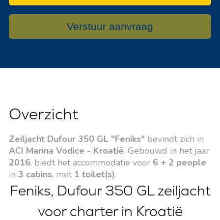
Verstuur aanvraag
Overzicht
Zeiljacht Dufour 350 GL "Feniks"
bevindt zich in
ACI Marina Vodice - Kroatië
. Gebouwd in het jaar
2016
, biedt het accommodatie voor
6 + 2 people
in
3 cabins
, met
1 toilet(s)
.
Feniks, Dufour 350 GL zeiljacht
voor charter in Kroatië