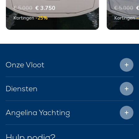
€ 5.000
€ 3.750
€ 5.000
€
Kortingen
-25%
Kortingen
Onze Vloot
Diensten
Angelina Yachting
Hulp nodig?