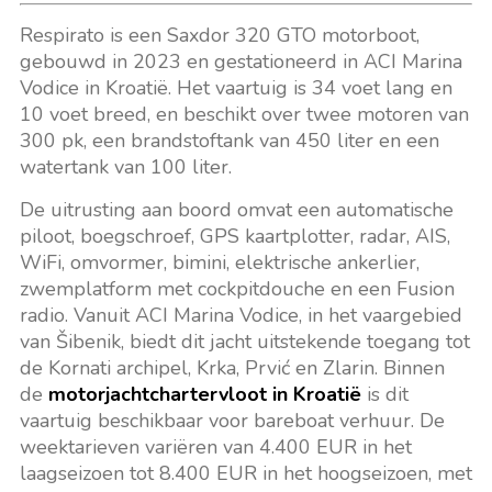
Respirato is een Saxdor 320 GTO motorboot,
gebouwd in 2023 en gestationeerd in ACI Marina
Vodice in Kroatië. Het vaartuig is 34 voet lang en
10 voet breed, en beschikt over twee motoren van
300 pk, een brandstoftank van 450 liter en een
watertank van 100 liter.
De uitrusting aan boord omvat een automatische
piloot, boegschroef, GPS kaartplotter, radar, AIS,
WiFi, omvormer, bimini, elektrische ankerlier,
zwemplatform met cockpitdouche en een Fusion
radio. Vanuit ACI Marina Vodice, in het vaargebied
van Šibenik, biedt dit jacht uitstekende toegang tot
de Kornati archipel, Krka, Prvić en Zlarin. Binnen
de
motorjachtchartervloot in Kroatië
is dit
vaartuig beschikbaar voor bareboat verhuur. De
weektarieven variëren van 4.400 EUR in het
laagseizoen tot 8.400 EUR in het hoogseizoen, met