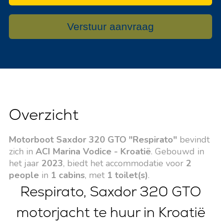
Verstuur aanvraag
Overzicht
Motorboot Saxdor 320 GTO "Respirato"
bevindt
zich in
ACI Marina Vodice - Kroatië
. Gebouwd in
het jaar
2023
, biedt het accommodatie voor
2
people
in
1 cabins
, met
1 toilet(s)
.
Respirato, Saxdor 320 GTO
motorjacht te huur in Kroatië