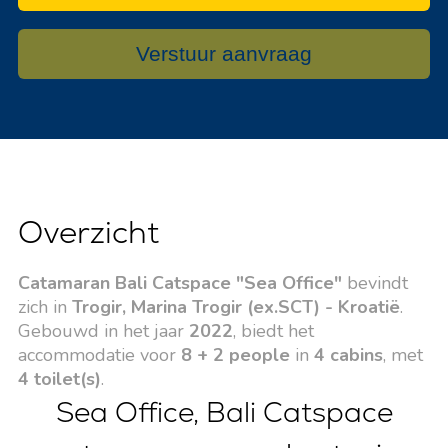
Verstuur aanvraag
Overzicht
Catamaran Bali Catspace "Sea Office"
bevindt
zich in
Trogir, Marina Trogir (ex.SCT) - Kroatië
.
Gebouwd in het jaar
2022
, biedt het
accommodatie voor
8 + 2 people
in
4 cabins
, met
4 toilet(s)
.
Sea Office, Bali Catspace