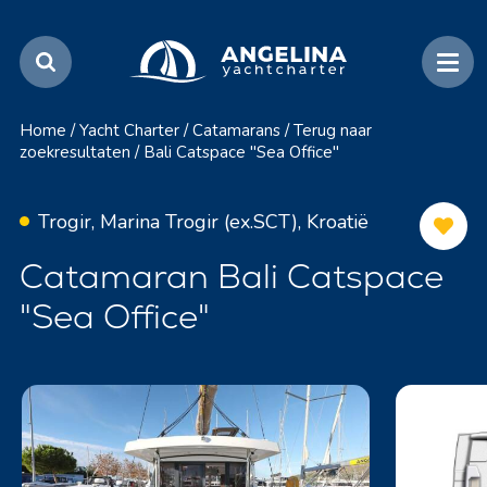
Home
/
Yacht Charter
/
Catamarans
/
Terug naar
zoekresultaten
/
Bali Catspace "Sea Office"
Trogir, Marina Trogir (ex.SCT), Kroatië
Catamaran Bali Catspace
"Sea Office"