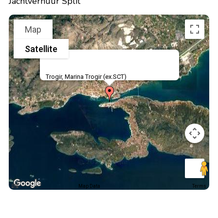
Jachtverhuur Split
Map
Satellite
Trogir, Marina Trogir (ex.SCT)
Map Data
Terms