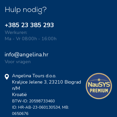
Hulp nodig?
+385 23 385 293
Werkuren:
Ma - Vr 08:00h - 16:00h
info@angelina.hr
Voor vragen
Angelina Tours d.o.o.
Kraljice Jelene 3, 23210 Biograd
n/M
Kroatië
BTW-ID: 20598733460
ID: HR-AB-23-060130534, MB:
0650676