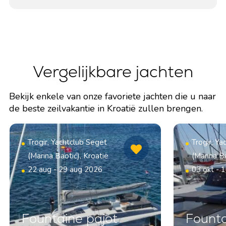
Vergelijkbare jachten
Bekijk enkele van onze favoriete jachten die u naar
de beste zeilvakantie in Kroatië zullen brengen.
Trogir, Yachtclub Seget
Trogir, Y
(Marina Baotić), Kroatië
(Marina Ba
22 aug - 29 aug 2026
03 okt - 
Fountaine pajot
Founta