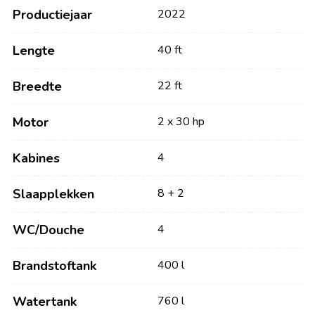
Productiejaar
2022
Lengte
40 ft
Breedte
22 ft
Motor
2 x 30 hp
Kabines
4
Slaapplekken
8 + 2
WC/Douche
4
Brandstoftank
400 l
Watertank
760 l