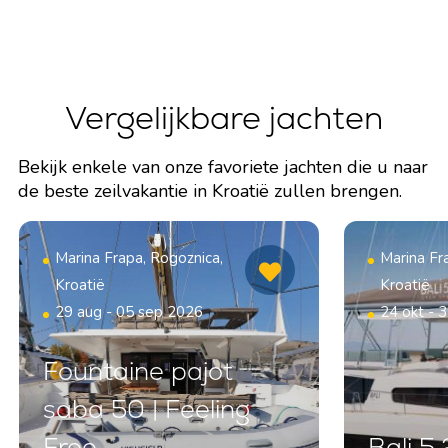
Vergelijkbare jachten
Bekijk enkele van onze favoriete jachten die u naar
de beste zeilvakantie in Kroatië zullen brengen.
Marina Frapa, Rogoznica,
Marina Fr
Kroatië
Kroatië
29 aug - 05 sep 2026
24 okt - 
Fountaine pajot
saba 50 | Feeling
Free
Bali 5