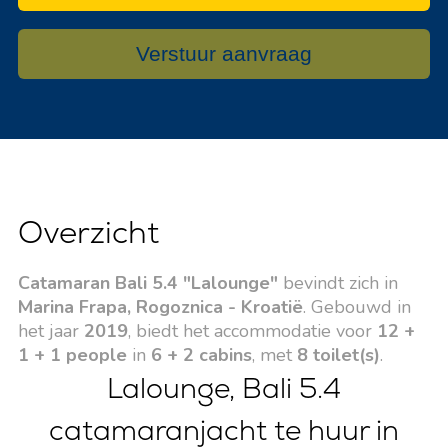
Verstuur aanvraag
Overzicht
Catamaran Bali 5.4 "Lalounge"
bevindt zich in
Marina Frapa, Rogoznica - Kroatië
. Gebouwd in
het jaar
2019
, biedt het accommodatie voor
12 +
1 + 1 people
in
6 + 2 cabins
, met
8 toilet(s)
.
Lalounge, Bali 5.4
catamaranjacht te huur in