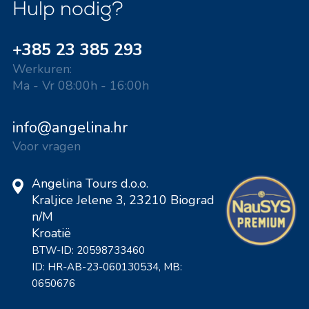
Hulp nodig?
+385 23 385 293
Werkuren:
Ma - Vr 08:00h - 16:00h
info@angelina.hr
Voor vragen
Angelina Tours d.o.o.
Kraljice Jelene 3, 23210 Biograd
n/M
Kroatië
BTW-ID: 20598733460
ID: HR-AB-23-060130534, MB:
0650676