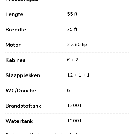
Lengte
55 ft
Breedte
29 ft
Motor
2 x 80 hp
Kabines
6 + 2
Slaapplekken
12 + 1 + 1
WC/Douche
8
Brandstoftank
1200 l
Watertank
1200 l