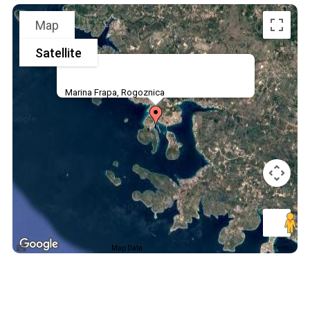
Map
Satellite
Marina Frapa, Rogoznica
Map Data
Terms