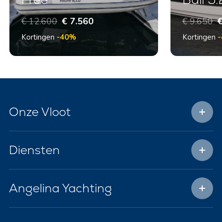
€ 12.600
€ 7.560
€ 9.650
€
Kortingen
-40%
Kortingen
Onze Vloot
Diensten
Angelina Yachting