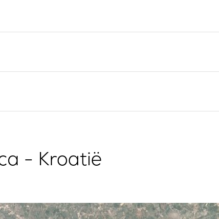
Flottielje Jachtverhuur
Zeilregio Split
Valovie -
Trogir
Afstandszeilassistent
Dubrovnik Zeilregio
Bali catamarans te huur
Istrië Zeilregio
Zeilregio Kvarner
a - Kroatië