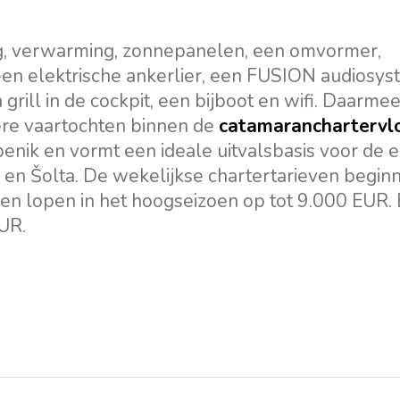
ing, verwarming, zonnepanelen, een omvormer,
 een elektrische ankerlier, een FUSION audiosy
rill in de cockpit, een bijboot en wifi. Daarmee 
gere vaartochten binnen de
catamaranchartervlo
ibenik en vormt een ideale uitvalsbasis voor de 
en Šolta. De wekelijkse chartertarieven beginn
n lopen in het hoogseizoen op tot 9.000 EUR. B
UR.