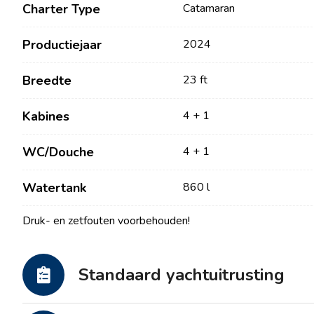
Charter Type
Catamaran
Productiejaar
2024
Breedte
23 ft
Kabines
4 + 1
WC/Douche
4 + 1
Contact
Onze Vloot
Watertank
860 l
Druk- en zetfouten voorbehouden!
Nieuws / Blog
Zeilboten
Over ons
Motorboten
Partners
Standaard yachtuitrusting
Catamarans
Veelgestelde Vragen
Motorcatamarans