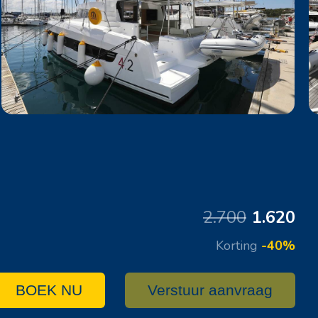
2.700
1.620
Korting
-40%
BOEK NU
Verstuur aanvraag