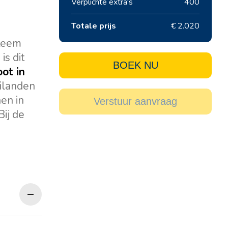
Verplichte extra's
400
Totale prijs
€ 2.020
steem
is dit
BOEK NU
ot in
eilanden
en in
Verstuur aanvraag
ij de