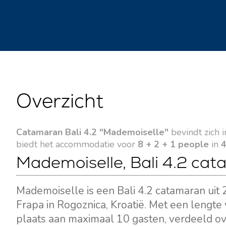
Overzicht
Catamaran Bali 4.2 "Mademoiselle"
bevindt zich 
biedt het accommodatie voor
8 + 2 + 1 people
in
4
Mademoiselle, Bali 4.2 cat
Mademoiselle is een Bali 4.2 catamaran uit
Frapa in Rogoznica, Kroatië. Met een lengte 
plaats aan maximaal 10 gasten, verdeeld ove