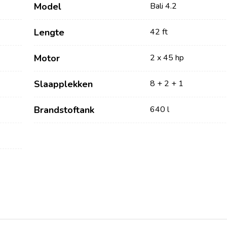
Model
Bali 4.2
Lengte
42 ft
Motor
2 x 45 hp
Slaapplekken
8 + 2 + 1
Brandstoftank
640 l
Diensten
Bestemmingen
Bareboat Jachtverhuur
Zeilregio Zadar
Biograd na Moru
Jachtcharter met Schipper
Šibenik Zeilregio
Luxe Bemande
Vodice
Jachtverhuur
Rogoznica