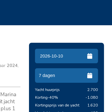
jaar
2024
,
Yacht huurprijs
2.700
 Marina
Korting
-40%
-1.080
t jacht
Kortingsprijs van de yacht
1.620
 plus 1