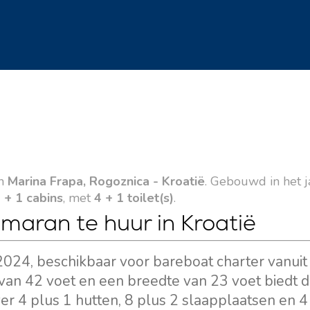
in
Marina Frapa, Rogoznica - Kroatië
. Gebouwd in het 
 + 1 cabins
, met
4 + 1 toilet(s)
.
amaran te huur in Kroatië
 2024, beschikbaar voor bareboat charter vanuit
van 42 voet en een breedte van 23 voet biedt di
r 4 plus 1 hutten, 8 plus 2 slaapplaatsen en 4