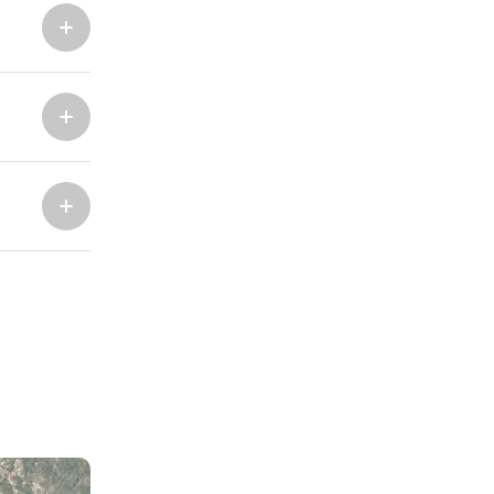
Marina Trogir - ACI
Noordelijke Bases
Marina Trogir - SCT
ACI Marina Split
Pula, ACI Marina Pomer
ACI Marina Dubrovnik,
Pula, Marina Polesana
Komolac
Marina Punat, Krk
Marina Lošinj, Mali Lošinj