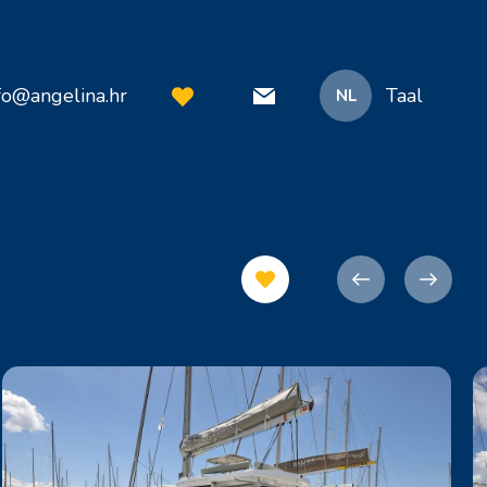
fo@angelina.hr
Taal
NL